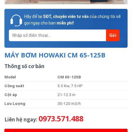
Hãy để lại
SĐT, chuyên viên tư vấn
của chúng tôi sẽ
gọi ngay cho bạn
miễn phí!
MÁY BƠM HOWAKI CM 65-125B
Thông số cơ bản
Model
C
M
65-125B
Công suất
5.5 Kw; 7.5 HP
Cột áp
21-12.3 m
Lưu Lượng
30-120 m3/h
0973.571.488
Liên hệ ngay: