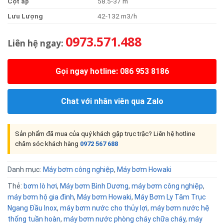
Cột áp
58.5-37 m
Lưu Lượng
42-132 m3/h
0973.571.488
Liên hệ ngay:
Gọi ngay hotline: 086 953 8186
Chat với nhân viên qua Zalo
Sản phẩm đã mua của quý khách gặp trục trặc? Liên hệ hotline
chăm sóc khách hàng
0972 567 688
Danh mục:
Máy bơm công nghiệp
,
Máy bơm Howaki
Thẻ:
bơm lò hơi
,
Máy bơm Bình Dương
,
máy bơm công nghiệp
,
máy bơm hộ gia đình
,
Máy bơm Howaki
,
Máy Bơm Ly Tâm Trục
Ngang Đầu Inox
,
máy bơm nước cho thủy lợi
,
máy bơm nước hệ
thống tuần hoàn
,
máy bơm nước phòng cháy chữa cháy
,
máy