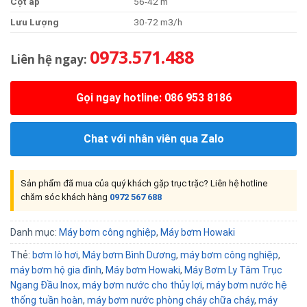
Cột áp
56-42 m
Lưu Lượng
30-72 m3/h
0973.571.488
Liên hệ ngay:
Gọi ngay hotline: 086 953 8186
Chat với nhân viên qua Zalo
Sản phẩm đã mua của quý khách gặp trục trặc? Liên hệ hotline
chăm sóc khách hàng
0972 567 688
Danh mục:
Máy bơm công nghiệp
,
Máy bơm Howaki
Thẻ:
bơm lò hơi
,
Máy bơm Bình Dương
,
máy bơm công nghiệp
,
máy bơm hộ gia đình
,
Máy bơm Howaki
,
Máy Bơm Ly Tâm Trục
Ngang Đầu Inox
,
máy bơm nước cho thủy lợi
,
máy bơm nước hệ
thống tuần hoàn
,
máy bơm nước phòng cháy chữa cháy
,
máy