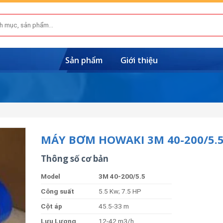
Sản phẩm
Giới thiệu
MÁY BƠM HOWAKI 3M 40-200/5.
Thông số cơ bản
Model
3
M
40-200/5.5
Công suất
5.5 Kw; 7.5 HP
Cột áp
45.5-33 m
Lưu Lượng
12-42 m3/h