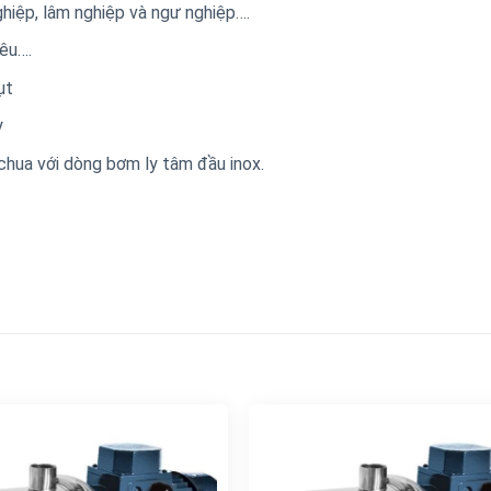
iệp, lâm nghiệp và ngư nghiệp….
êu….
lụt
y
hua với dòng bơm ly tâm đầu inox.