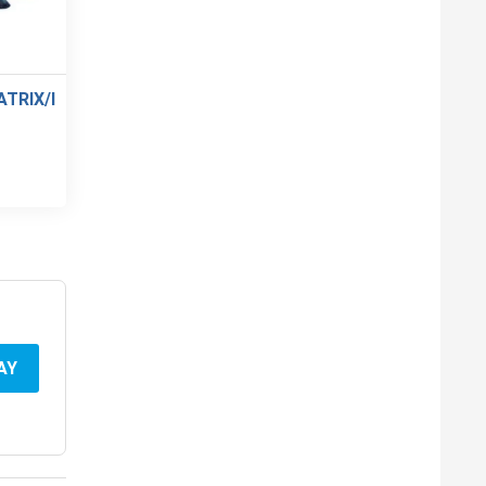
TRIX/I
AY