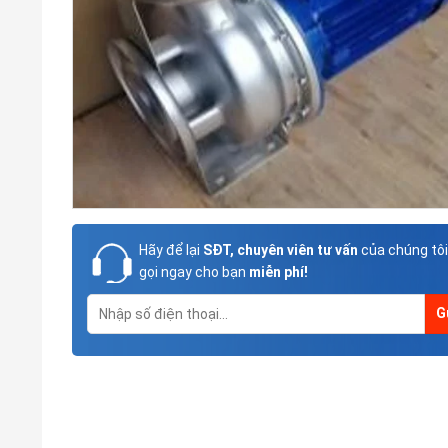
Hãy để lại
SĐT, chuyên viên tư vấn
của chúng tôi
gọi ngay cho bạn
miễn phí!