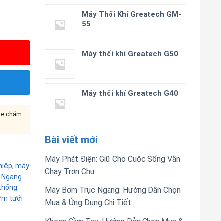
Máy Thổi Khí Greatech GM-
55
Máy thổi khí Greatech G50
Máy thổi khí Greatech G40
ine chăm
Bài viết mới
Máy Phát Điện: Giữ Cho Cuộc Sống Vẫn
hiệp
,
máy
Chạy Trơn Chu
 Ngang
thống
Máy Bơm Trục Ngang: Hướng Dẫn Chọn
m tưới
Mua & Ứng Dụng Chi Tiết