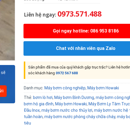
0973.571.488
Liên hệ ngay:
Gọi ngay hotline: 086 953 8186
Chat với nhân viên qua Zalo
Sản phẩm đã mua của quý khách gặp trục trặc? Liên hệ hotl
 sẽ
sóc khách hàng
0972 567 688
Danh mục:
Máy bơm công nghiệp
,
Máy bơm Howaki
Thẻ:
bơm lò hơi
,
Máy bơm Bình Dương
,
máy bơm công ng
bơm hộ gia đình
,
Máy bơm Howaki
,
Máy Bơm Ly Tâm Trục
Đầu Inox
,
máy bơm nước cho thủy lợi
,
máy bơm nước hệ 
tuần hoàn
,
máy bơm nước phòng cháy chữa cháy
,
máy bơ
tiêu