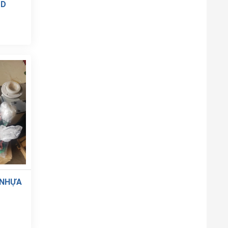
-D
 NHỰA