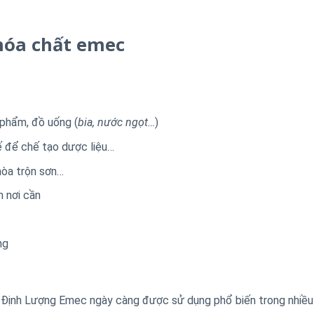
hóa chất emec
 phẩm, đồ uống (
bia, nước ngọt…
)
ế để chế tạo dược liệu…
hòa trộn sơn…
n nơi cần
ng
 Định Lượng Emec ngày càng được sử dụng phổ biến trong nhiều 