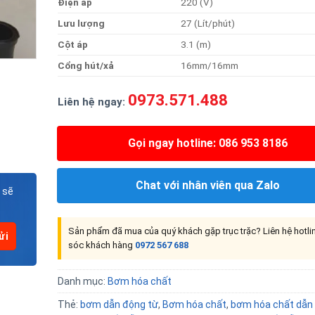
Điện
áp
220 (V)
Lưu
lượng
27 (Lít/phút)
Cột
áp
3.1 (m)
Cổng
hút/xả
16mm/16mm
0973.571.488
Liên hệ ngay:
Gọi ngay hotline: 086 953 8186
Chat với nhân viên qua Zalo
 sẽ
Sản phẩm đã mua của quý khách gặp trục trặc? Liên hệ hotl
sóc khách hàng
0972 567 688
Danh mục:
Bơm hóa chất
Thẻ:
bơm dẫn động từ
,
Bơm hóa chất
,
bơm hóa chất dẫn