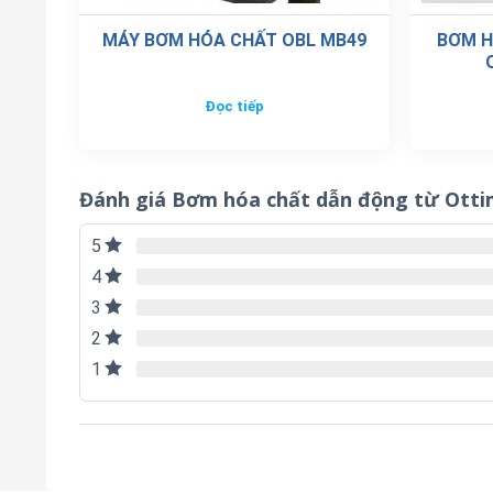
MÁY BƠM HÓA CHẤT OBL MB49
BƠM H
Đọc tiếp
Đánh giá Bơm hóa chất dẫn động từ Ott
5
4
3
2
1