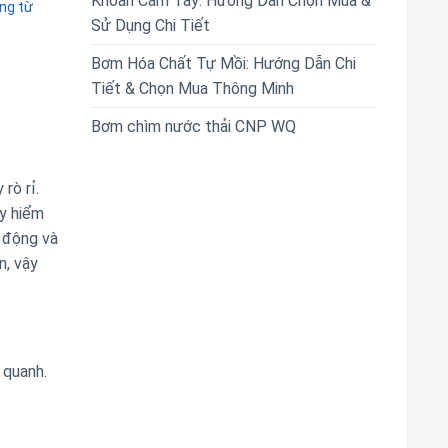
Khoan Cầm Tay: Hướng Dẫn Chọn Mua &
ng từ
Sử Dụng Chi Tiết
Bơm Hóa Chất Tự Mồi: Hướng Dẫn Chi
Tiết & Chọn Mua Thông Minh
Bơm chìm nước thải CNP WQ
rò rỉ.
uy hiểm
o động và
n, vậy
 quanh.