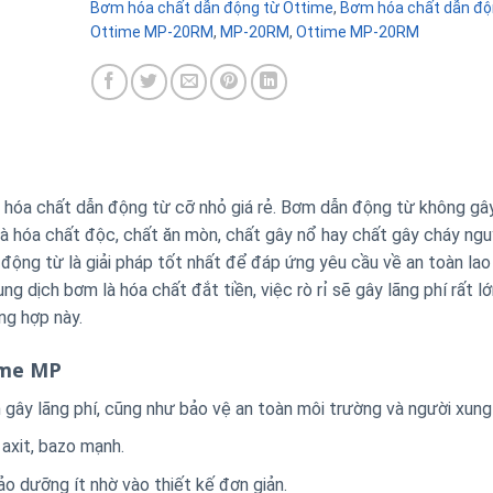
Bơm hóa chất dẫn động từ Ottime
,
Bơm hóa chất dẫn độ
Ottime MP-20RM
,
MP-20RM
,
Ottime MP-20RM
hóa chất dẫn động từ cỡ nhỏ giá rẻ. Bơm dẫn động từ không gây 
 là hóa chất độc, chất ăn mòn, chất gây nổ hay chất gây cháy ng
động từ là giải pháp tốt nhất để đáp ứng yêu cầu về an toàn la
g dịch bơm là hóa chất đắt tiền, việc rò rỉ sẽ gây lãng phí rất lớ
ng hợp này.
ime MP
 gây lãng phí, cũng như bảo vệ an toàn môi trường và người xung
 axit, bazo mạnh.
o dưỡng ít nhờ vào thiết kế đơn giản.