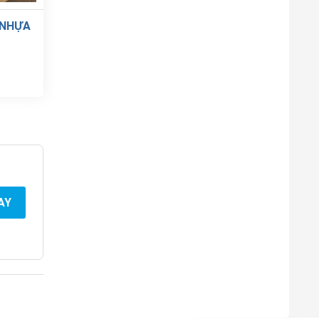
 NHỰA
AY