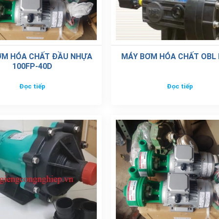
ƠM HÓA CHẤT ĐẦU NHỰA
MÁY BƠM HÓA CHẤT OBL
100FP-40D
Đọc tiếp
Đọc tiếp