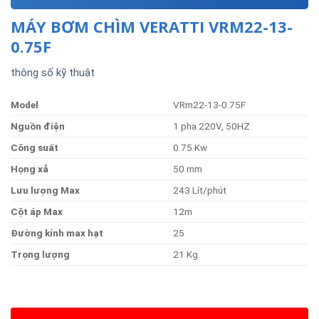
MÁY BƠM CHÌM VERATTI VRM22-13-
0.75F
thông số kỹ thuật
Model
VRm22-13-0.75F
Nguồ
n
điện
1 pha 220V, 50HZ
Côn
g
suất
0.75 Kw
Họn
g
xả
50 mm
Lư
u
lượn
g
Max
243 Lít/phút
Cột
áp
Max
12m
Đườn
g
kín
h
ma
x
hạt
25
Trọn
g
lượng
21 Kg