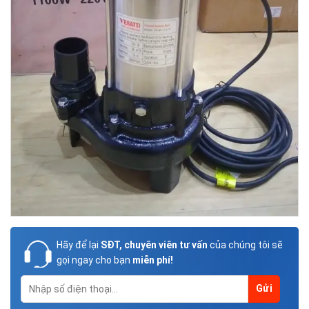
Hãy để lại
SĐT, chuyên viên tư vấn
của chúng tôi sẽ
gọi ngay cho bạn
miễn phí!