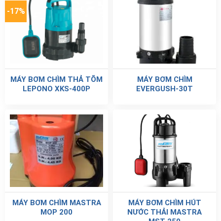
-17%
MÁY BƠM CHÌM THẢ TÕM
MÁY BƠM CHÌM
LEPONO XKS-400P
EVERGUSH-30T
MÁY BƠM CHÌM MASTRA
MÁY BƠM CHÌM HÚT
MOP 200
NƯỚC THẢI MASTRA