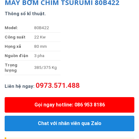
MÁY BƠM CHÌM TSURUMI 80B422
Thông số kĩ thuật.
Model:
80B422
Công suất
22 Kw
Họng xả
80 mm
Nguồn điện
3 pha
Trọng
385/375 Kg
lượng
0973.571.488
Liên hệ ngay:
Gọi ngay hotline: 086 953 8186
Chat với nhân viên qua Zalo