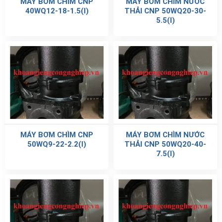
MÁY BƠM CHÌM CNP
MÁY BƠM CHÌM NƯỚC
40WQ12-18-1.5(I)
THẢI CNP 50WQ20-30-
5.5(I)
MÁY BƠM CHÌM CNP
MÁY BƠM CHÌM NƯỚC
50WQ9-22-2.2(I)
THẢI CNP 50WQ20-40-
7.5(I)