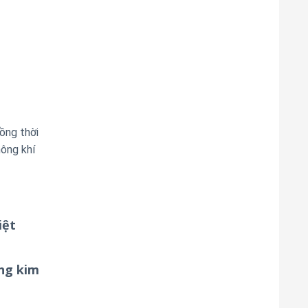
ồng thời
hông khí
iệt
ỡng kim