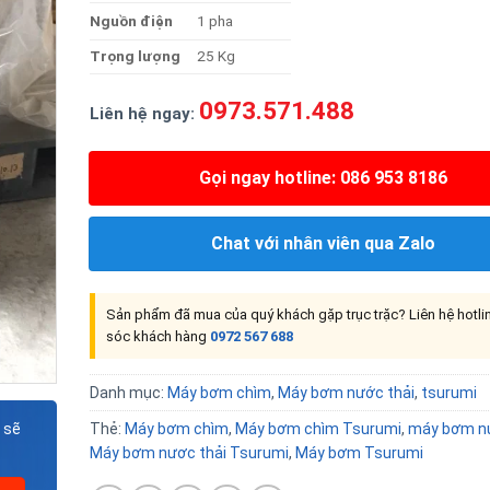
Nguồn điện
1 pha
Trọng lượng
25 Kg
0973.571.488
Liên hệ ngay:
Gọi ngay hotline: 086 953 8186
Chat với nhân viên qua Zalo
Sản phẩm đã mua của quý khách gặp trục trặc? Liên hệ hotl
sóc khách hàng
0972 567 688
Danh mục:
Máy bơm chìm
,
Máy bơm nước thải
,
tsurumi
 sẽ
Thẻ:
Máy bơm chìm
,
Máy bơm chìm Tsurumi
,
máy bơm nư
Máy bơm nươc thải Tsurumi
,
Máy bơm Tsurumi