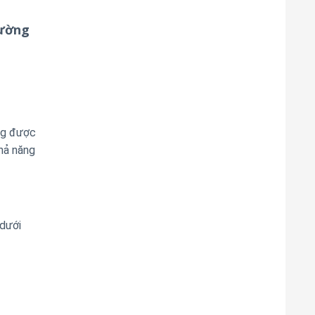
đường
ng được
khả năng
 dưới