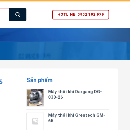
HOTLINE: 0902 192 979
Sản phẩm
S
Máy thổi khí Dargang DG-
830-26
Máy thổi khí Greatech GM-
65