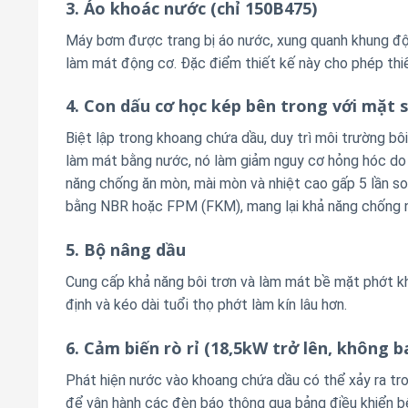
3. Áo khoác nước (chỉ 150B475)
Máy bơm được trang bị áo nước, xung quanh khung đ
làm mát động cơ. Đặc điểm thiết kế này cho phép thiế
4. Con dấu cơ học kép bên trong với mặt s
Biệt lập trong khoang chứa dầu, duy trì môi trường bô
làm mát bằng nước, nó làm giảm nguy cơ hỏng hóc do qu
năng chống ăn mòn, mài mòn và nhiệt cao gấp 5 lần so
bằng NBR hoặc FPM (FKM), mang lại khả năng chống n
5. Bộ nâng dầu
Cung cấp khả năng bôi trơn và làm mát bề mặt phớt kh
định và kéo dài tuổi thọ phớt làm kín lâu hơn.
6. Cảm biến rò rỉ
(18,5kW trở lên, không 
Phát hiện nước vào khoang chứa dầu có thể xảy ra tron
để vận hành các đèn báo thông qua bảng điều khiển b