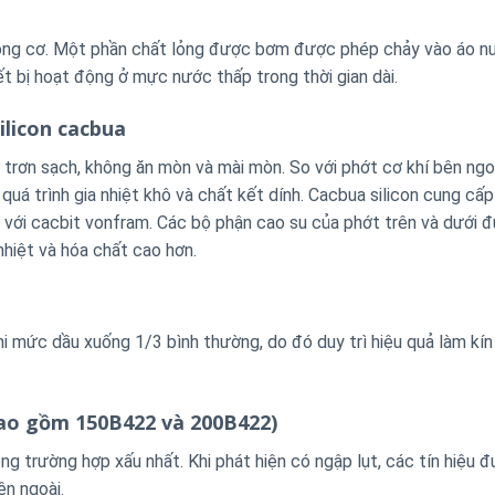
ộng cơ. Một phần chất lỏng được bơm được phép chảy vào áo n
t bị hoạt động ở mực nước thấp trong thời gian dài.
ilicon cacbua
i trơn sạch, không ăn mòn và mài mòn. So với phớt cơ khí bên ng
á trình gia nhiệt khô và chất kết dính. Cacbua silicon cung cấp
 với cacbit vonfram. Các bộ phận cao su của phớt trên và dưới 
hiệt và hóa chất cao hơn.
i mức dầu xuống 1/3 bình thường, do đó duy trì hiệu quả làm kín
bao gồm 150B422 và 200B422)
g trường hợp xấu nhất. Khi phát hiện có ngập lụt, các tín hiệu 
ên ngoài.