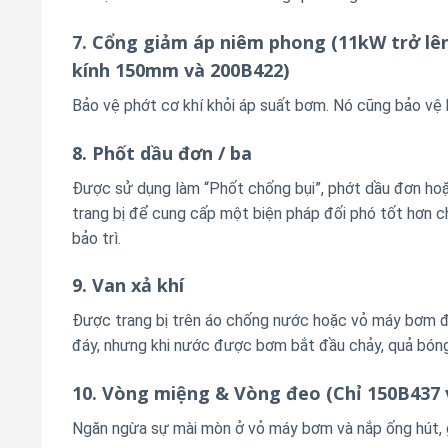
7. Cổng giảm áp niêm phong
(11kW trở lê
kính 150mm và 200B422)
Bảo vệ phớt cơ khí khỏi áp suất bơm. Nó cũng bảo vệ
8. Phốt dầu đơn / ba
Được sử dụng làm “Phốt chống bụi”, phớt dầu đơn hoặ
trang bị để cung cấp một biện pháp đối phó tốt hơn ch
bảo trì.
9. Van xả khí
Được trang bị trên áo chống nước hoặc vỏ máy bơm để
đáy, nhưng khi nước được bơm bắt đầu chảy, quả bóng
10. Vòng miệng & Vòng đeo
(Chỉ 150B437 
Ngăn ngừa sự mài mòn ở vỏ máy bơm và nắp ống hút, gi