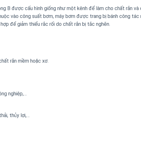
ng B được cấu hình giống như một kênh để làm cho chất rắn và 
huộc vào công suất bơm, máy bơm được trang bị bánh công tác 
hợp để giảm thiểu rắc rối do chất rắn bị tắc nghẽn.
chất rắn mềm hoặc xơ.
ông nghiệp,…
ải, thủy lợi,…