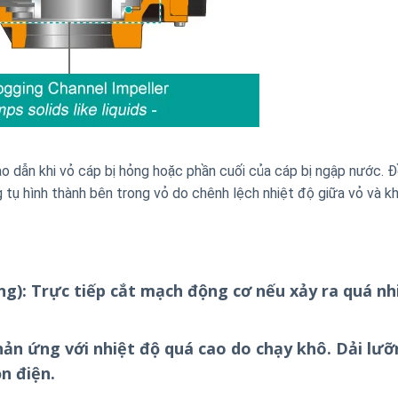
dẫn khi vỏ cáp bị hỏng hoặc phần cuối của cáp bị ngập nước. Đ
tụ hình thành bên trong vỏ do chênh lệch nhiệt độ giữa vỏ và k
ng): Trực tiếp cắt mạch động cơ nếu xảy ra quá nh
Phản ứng với nhiệt độ quá cao do chạy khô. Dải lư
n điện.