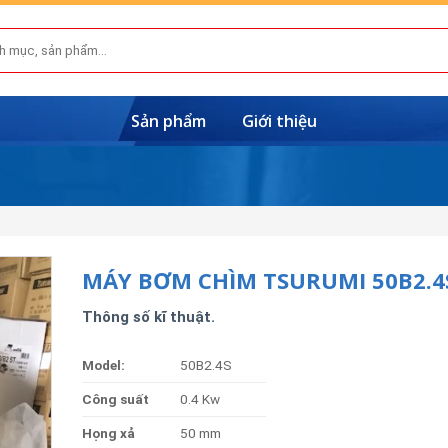
Sản phẩm
Giới thiệu
MÁY BƠM CHÌM TSURUMI 50B2.4
Thông số kĩ thuật.
Model:
50B2.4S
Công suất
0.4 Kw
Họng xả
50 mm