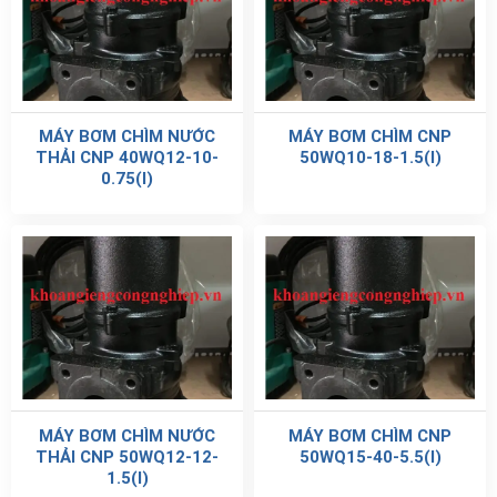
MÁY BƠM CHÌM NƯỚC
MÁY BƠM CHÌM CNP
THẢI CNP 40WQ12-10-
50WQ10-18-1.5(I)
0.75(I)
MÁY BƠM CHÌM NƯỚC
MÁY BƠM CHÌM CNP
THẢI CNP 50WQ12-12-
50WQ15-40-5.5(I)
1.5(I)