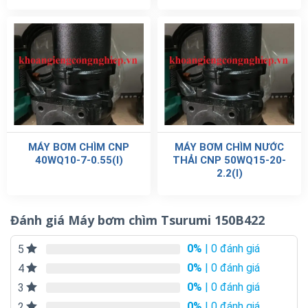
MÁY BƠM CHÌM CNP
MÁY BƠM CHÌM NƯỚC
40WQ10-7-0.55(I)
THẢI CNP 50WQ15-20-
2.2(I)
Đánh giá Máy bơm chìm Tsurumi 150B422
0%
| 0 đánh giá
5
0%
| 0 đánh giá
4
0%
| 0 đánh giá
3
0%
| 0 đánh giá
2