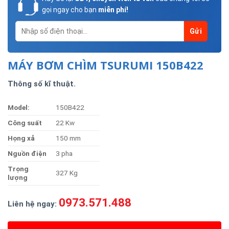
gọi ngay cho bạn
miễn phí!
MÁY BƠM CHÌM TSURUMI 150B422
Thông số kĩ thuật.
Model:
150B422
Công suất
22 Kw
Họng xả
150 mm
Nguồn điện
3 pha
Trọng
327 Kg
lượng
0973.571.488
Liên hệ ngay: