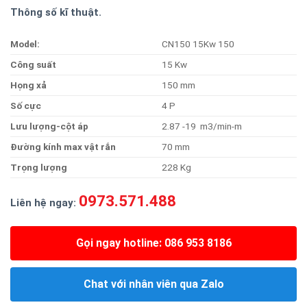
Thông số kĩ thuật.
Model:
CN150 15Kw 150
Công suất
15 Kw
Họng xả
150 mm
Số cực
4 P
Lưu lượng-cột áp
2.87 -19 m3/min-m
Đườn
g kính max vật rắn
70 mm
Trọng lượng
228 Kg
0973.571.488
Liên hệ ngay:
Gọi ngay hotline: 086 953 8186
Chat với nhân viên qua Zalo