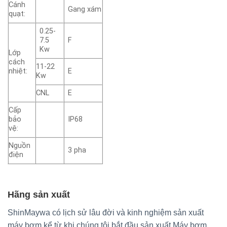
Cánh
Gang xám
quạt:
0.25-
7.5
F
Kw
Lớp
cách
11-22
nhiệt:
E
Kw
CNL
E
Cấp
bảo
IP68
vệ:
Nguồn
3 pha
điện
Hãng sản xuất
ShinMaywa có lịch sử lâu đời và kinh nghiệm sản xuất
máy bơm kể từ khi chúng tôi bắt đầu sản xuất Máy bơm