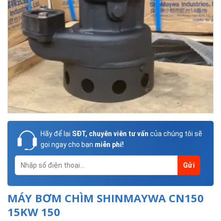
Hãy để lại
SĐT, chuyên viên tư vấn
của chúng tôi sẽ
gọi ngay cho bạn
miễn phí!
MÁY BƠM CHÌM SHINMAYWA CN150
15KW 150