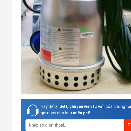
Hãy để lại
SĐT, chuyên viên tư vấn
của chúng tôi
gọi ngay cho bạn
miễn phí!