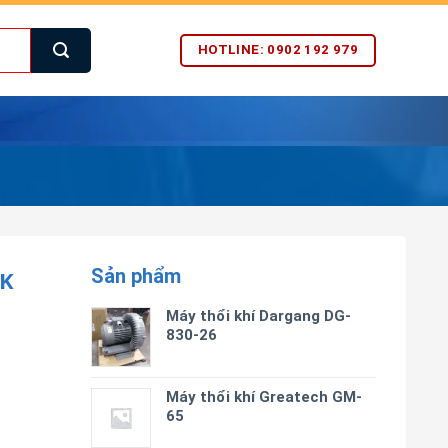
HOTLINE: 0902 192 979
Sản phẩm
K
Máy thổi khí Dargang DG-
830-26
Máy thổi khí Greatech GM-
65