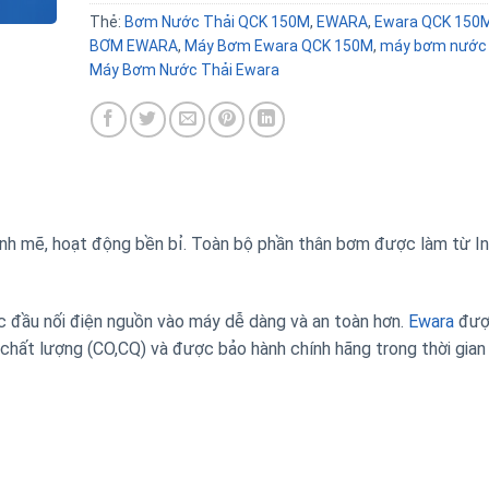
Thẻ:
Bơm Nước Thải QCK 150M
,
EWARA
,
Ewara QCK 150
BƠM EWARA
,
Máy Bơm Ewara QCK 150M
,
máy bơm nước
Máy Bơm Nước Thải Ewara
h mẽ, hoạt động bền bỉ. Toàn bộ phần thân bơm được làm từ In
c đầu nối điện nguồn vào máy dễ dàng và an toàn hơn.
Ewara
đượ
 chất lượng (CO,CQ) và được bảo hành chính hãng trong thời gian