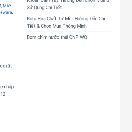
Khoan Cầm Tay: Hướng Dẫn Chọn Mua &
M
,
MÁY
Sử Dụng Chi Tiết
 ewara
,
Bơm Hóa Chất Tự Mồi: Hướng Dẫn Chi
Tiết & Chọn Mua Thông Minh
Bơm chìm nước thải CNP WQ
ox rất
c nhập
 12