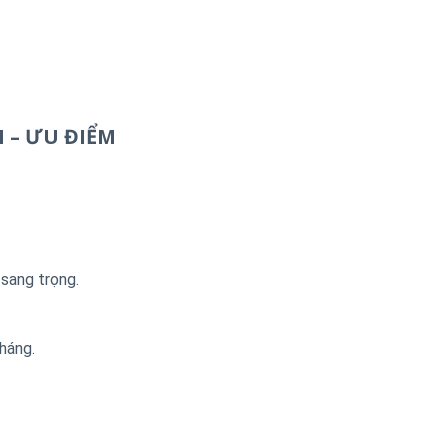
M
– ƯU ĐIỂM
 sang trọng.
háng.