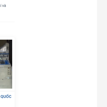
í và
 QUỐC