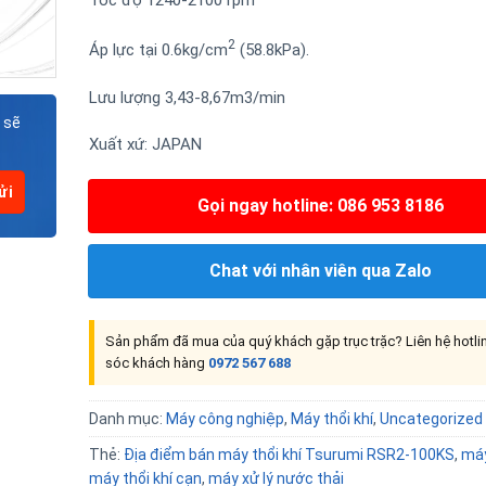
2
Áp lực tại 0.6kg/cm
(58.8kPa).
Lưu lượng 3,43-8,67m3/min
 sẽ
Xuất xứ: JAPAN
Gọi ngay hotline: 086 953 8186
Chat với nhân viên qua Zalo
Sản phẩm đã mua của quý khách gặp trục trặc? Liên hệ hotl
sóc khách hàng
0972 567 688
Danh mục:
Máy công nghiệp
,
Máy thổi khí
,
Uncategorized
Thẻ:
Địa điểm bán máy thổi khí Tsurumi RSR2-100KS
,
máy
máy thổi khí cạn
,
máy xử lý nước thải