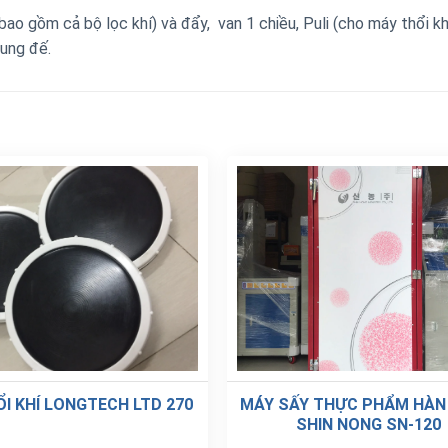
ao gồm cả bộ lọc khí) và đẩy, van 1 chiều, Puli (cho máy thổi kh
hung đế.
ỔI KHÍ LONGTECH LTD 270
MÁY SẤY THỰC PHẨM HÀN
SHIN NONG SN-120