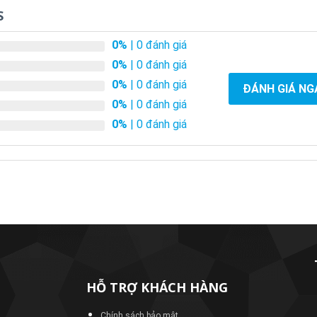
S
0%
| 0 đánh giá
0%
| 0 đánh giá
0%
| 0 đánh giá
ĐÁNH GIÁ NG
0%
| 0 đánh giá
0%
| 0 đánh giá
HỖ TRỢ KHÁCH HÀNG
Chính sách bảo mật