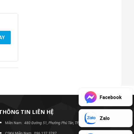
AY
Facebook
THÔNG TIN LIÊN HỆ
Zalo
Miền Nam:
480 Đường 51, Phường Phú Tân, TP Bình Dương
CSKH Miền Nam: 096 137 3787