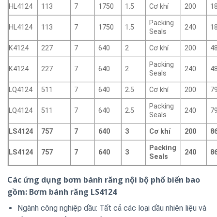
HL4124
113
7
1750
1.5
Cơ khí
200
1
Packing
HL4124
113
7
1750
1.5
240
1
Seals
K4124
227
7
640
2
Cơ khí
200
4
Packing
K4124
227
7
640
2
240
4
Seals
LQ4124
511
7
640
2.5
Cơ khí
200
7
Packing
LQ4124
511
7
640
2.5
240
7
Seals
LS4124
757
7
640
3
Cơ khí
200
8
Packing
LS4124
757
7
640
3
240
8
Seals
Các ứng dụng bơm bánh răng nội bộ phổ biến bao
gồm: Bơm bánh răng LS4124
Ngành công nghiệp dầu:
Tất cả các loại dầu nhiên liệu và