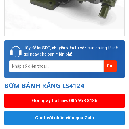
Hãy để lại
SĐT, chuyên viên tư vấn
của chúng tôi sẽ
gọi ngay cho bạn
miễn phí!
BƠM BÁNH RĂNG LS4124
Gọi ngay hotline: 086 953 8186
Chat với nhân viên qua Zalo