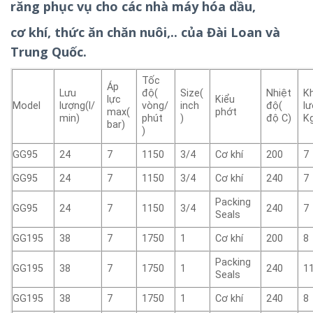
răng phục vụ cho các nhà máy hóa dầu,
cơ khí, thức ăn chăn nuôi,.. của Đài Loan và
Trung Quốc.
Tốc
Áp
Lưu
độ(
Size(
Nhiệt
K
lực
Kiểu
Model
lượng(l/
vòng/
inch
độ(
l
max(
phớt
min)
phút
)
độ C)
K
bar)
)
GG95
24
7
1150
3/4
Cơ khí
200
7
GG95
24
7
1150
3/4
Cơ khí
240
7
Packing
GG95
24
7
1150
3/4
240
7
Seals
GG195
38
7
1750
1
Cơ khí
200
8
Packing
GG195
38
7
1750
1
240
1
Seals
GG195
38
7
1750
1
Cơ khí
240
8