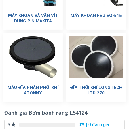
MÁY KHOAN VÀ VẶN VÍT
MÁY KHOAN FEG EG-515
DÙNG PIN MAKITA
MẪU ĐĨA PHÂN PHỐI KHÍ
ĐĨA THỔI KHÍ LONGTECH
ATONNY
LTD 270
Đánh giá Bơm bánh răng LS4124
0%
| 0 đánh giá
5