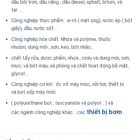
dầu bôi trơn, dầu
nặng
, dầu diesel,
sphalt, bitum, và
tar
….
Công nghiệp
thực phẩm
:
xi-rô
(
mật ong), nước ép
(
bột
giấy), dầu,
nước sốt
…
Công nghiệp hóa chất:
Nhựa và polyme,
thuốc
nhuộm,
dung môi
, sơn,
keo,
bột nhão
,
chất tẩy rửa,
dược phẩm,
nhựa
,
rượu và dung môi, sơn,
mực, và bột màu, xà phòng và chất hoạt động bề mặt,
glycol…
Công
nghiệp
cơ khí
:
ốc vít
máy móc, nồi hơi,
thiết bị
và
bọt xốp
máy móc
(
polyurethane bọt
,
Isocyanate và polyol ..
)
và
thiết bị bơm
các
ngành công nghiệp
khác
..
các
.