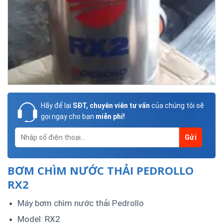
Hãy để lại
SĐT, chuyên viên tư vấn
của chúng tôi sẽ
gọi ngay cho bạn
miễn phí!
BƠM CHÌM NƯỚC THẢI PEDROLLO
RX2
Máy bơm chìm nước thải Pedrollo
Model: RX2