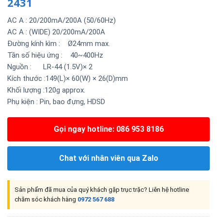
2431
AC A : 20/200mA/200A (50/60Hz)
AC A : (WIDE) 20/200mA/200A
Đường kính kìm : Ø24mm max.
Tần số hiệu ứng : 40~400Hz
Nguồn : LR-44 (1.5V)× 2
Kích thước :149(L)× 60(W) × 26(D)mm
Khối lượng :120g approx.
Phụ kiện : Pin, bao đựng, HDSD
Gọi ngay hotline: 086 953 8186
Chat với nhân viên qua Zalo
Sản phẩm đã mua của quý khách gặp trục trặc? Liên hệ hotline
chăm sóc khách hàng
0972 567 688