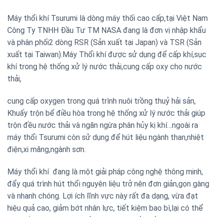
Máy thổi khí Tsurumi là dòng máy thối cao cấp,tại Việt Nam
Công Ty TNHH Đầu Tư TM NASA đang là đơn vị nhập khẩu
và phân phối2 dòng RSR (Sản xuất tại Japan) và TSR (Sản
xuất tại Taiwan).Máy Thổi khí được sử dụng để cấp khí,sục
khí trong hệ thống xử lý nước thải,cung cấp oxy cho nước
thải,
cung cấp oxygen trong quá trình nuôi trồng thuỷ hải sản,
Khuấy trộn bể điều hòa trong hệ thống xử lý nước thải giúp
trộn đều nước thải và ngăn ngừa phân hủy kị khí…ngoài ra
máy thổi Tsurumi còn sử dụng để hút liệu ngành than,nhiệt
điện,xi măng,ngành sơn.
Máy thổi khí đang là một giải pháp công nghệ thông minh,
đẩy quá trình hút thổi nguyên liệu trở nên đơn giản,gọn gàng
và nhanh chóng. Lợi ích lĩnh vực này rất đa dạng, vừa đạt
hiệu quả cao, giảm bớt nhân lực, tiết kiệm bao bì,lại có thể