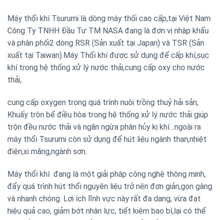
Máy thổi khí Tsurumi là dòng máy thối cao cấp,tại Việt Nam
Công Ty TNHH Đầu Tư TM NASA đang là đơn vị nhập khẩu
và phân phối2 dòng RSR (Sản xuất tại Japan) và TSR (Sản
xuất tại Taiwan).Máy Thổi khí được sử dụng để cấp khí,sục
khí trong hệ thống xử lý nước thải,cung cấp oxy cho nước
thải,
cung cấp oxygen trong quá trình nuôi trồng thuỷ hải sản,
Khuấy trộn bể điều hòa trong hệ thống xử lý nước thải giúp
trộn đều nước thải và ngăn ngừa phân hủy kị khí…ngoài ra
máy thổi Tsurumi còn sử dụng để hút liệu ngành than,nhiệt
điện,xi măng,ngành sơn.
Máy thổi khí đang là một giải pháp công nghệ thông minh,
đẩy quá trình hút thổi nguyên liệu trở nên đơn giản,gọn gàng
và nhanh chóng. Lợi ích lĩnh vực này rất đa dạng, vừa đạt
hiệu quả cao, giảm bớt nhân lực, tiết kiệm bao bì,lại có thể