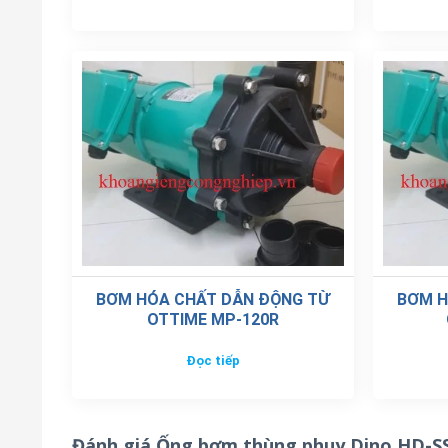
BƠM HÓA CHẤT DẪN ĐỘNG TỪ
BƠM H
OTTIME MP-120R
Đọc tiếp
Đánh giá Ống bơm thùng phuy Dino HD-S