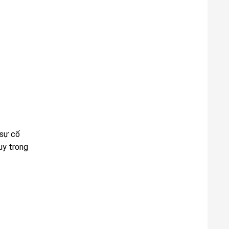
 sự cố
uy trong