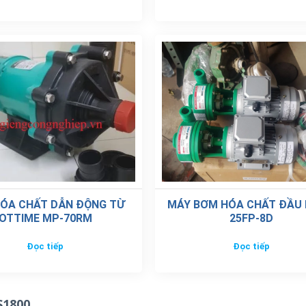
ÓA CHẤT DẪN ĐỘNG TỪ
MÁY BƠM HÓA CHẤT ĐẦU
OTTIME MP-70RM
25FP-8D
Đọc tiếp
Đọc tiếp
S1800