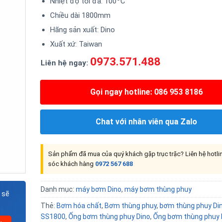
Nhiệt độ tối đa: 100
C
Chiều dài 1800mm
Hãng sản xuất: Dino
Xuất xứ: Taiwan
0973.571.488
Liên hệ ngay:
Gọi ngay hotline: 086 953 8186
Chat với nhân viên qua Zalo
Sản phẩm đã mua của quý khách gặp trục trặc? Liên hệ hotl
sóc khách hàng
0972 567 688
Danh mục:
máy bơm Dino
,
máy bơm thùng phuy
 sẽ
Thẻ:
Bơm hóa chất
,
Bơm thùng phuy
,
bơm thùng phuy Di
SS1800
,
Ống bơm thùng phuy Dino
,
Ống bơm thùng phuy 