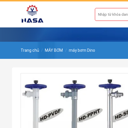
Skip
to
Tìm
kiếm:
content
Trang chủ
/
MÁY BƠM
/
máy bơm Dino