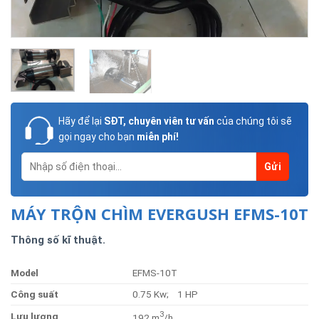
Hãy để lại
SĐT, chuyên viên tư vấn
của chúng tôi sẽ
gọi ngay cho bạn
miễn phí!
MÁY TRỘN CHÌM EVERGUSH EFMS-10T
Thông số kĩ thuật.
Model
EFMS-10T
Công suất
0.75 Kw; 1 HP
3
Lưu lượng
192 m
/h