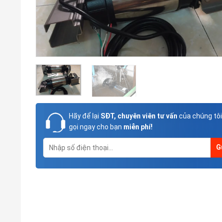
Hãy để lại
SĐT, chuyên viên tư vấn
của chúng tôi
gọi ngay cho bạn
miễn phí!