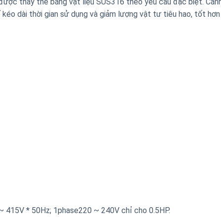
ược thay thế bằng vật liệu SUS316 theo yêu cầu đặc biệt. Cánh
 kéo dài thời gian sử dụng và giảm lượng vật tư tiêu hao, tốt hơn
 ~ 415V * 50Hz; 1phase220 ~ 240V chỉ cho 0.5HP.