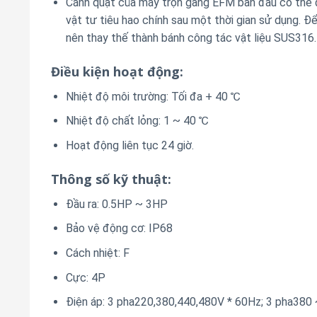
Cánh quạt của máy trộn gang EFM ban đầu có thể đ
vật tư tiêu hao chính sau một thời gian sử dụng. Để
nên thay thế thành bánh công tác vật liệu SUS316.
Điều kiện hoạt động:
Nhiệt độ môi trường: Tối đa + 40 ℃
Nhiệt độ chất lỏng: 1 ~ 40 ℃
Hoạt động liên tục 24 giờ.
Thông số kỹ thuật:
Đầu ra: 0.5HP ~ 3HP
Bảo vệ động cơ: IP68
Cách nhiệt: F
Cực: 4P
Điện áp: 3 pha220,380,440,480V * 60Hz; 3 pha380