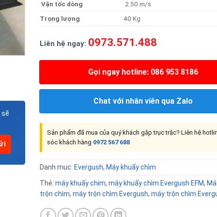
Vận tốc dòng
2.50 m/s
Trọng lượng
40 Kg
0973.571.488
Liên hệ ngay:
Gọi ngay hotline: 086 953 8186
Chat với nhân viên qua Zalo
 sẽ
Sản phẩm đã mua của quý khách gặp trục trặc? Liên hệ hotl
sóc khách hàng
0972 567 688
Danh mục:
Evergush
,
Máy khuấy chìm
Thẻ:
máy khuấy chim
,
máy khuấy chìm Evergush EFM
,
Má
trộn chìm
,
máy trộn chìm Evergush
,
máy trộn chìm Everg