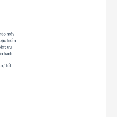
 nào máy
hoặc kiểm
 Một ưu
n hành.
trợ tốt