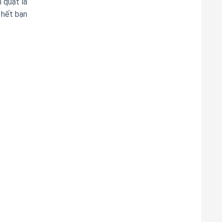
 quạt là
 hết bạn