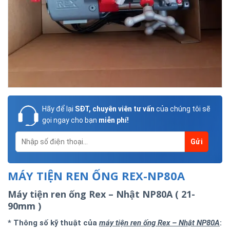
Hãy để lại
SĐT, chuyên viên tư vấn
của chúng tôi sẽ
gọi ngay cho bạn
miễn phí!
MÁY TIỆN REN ỐNG REX-NP80A
Máy tiện ren ống Rex – Nhật NP80A ( 21-
90mm )
* Thông số kỹ thuật của
máy tiện ren ống Rex – Nhật NP80A
: