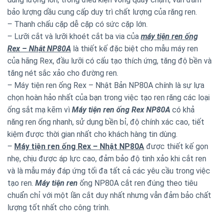
bảo lượng dầu cung cấp duy trì chất lượng của răng ren.
– Thanh chấu cặp dễ cặp có sức cặp lớn.
– Lưỡi cắt và lưỡi khoét cắt ba via của
máy tiện ren ống
Rex – Nhật NP80A
là thiết kế đặc biệt cho mẫu máy ren
của hãng Rex, đầu lưỡi có cấu tạo thích ứng, tăng độ bền và
tăng nét sắc xảo cho đường ren.
– Máy tiện ren ống Rex – Nhật Bản NP80A chính là sự lựa
chọn hoàn hảo nhất của bạn trong việc tạo ren răng các loại
ống sắt mạ kẽm vì
Máy tiện ren ống Rex NP80A
có khả
năng ren ống nhanh, sử dụng bền bỉ, độ chính xác cao, tiết
kiệm được thời gian nhất cho khách hàng tin dùng.
–
Máy tiện ren ống Rex – Nhật NP80A
được thiết kế gọn
nhẹ, chịu được áp lực cao, đảm bảo độ tinh xảo khi cắt ren
và là mẫu máy đáp ứng tối đa tất cả các yêu cầu trong việc
tạo ren.
Máy tiện ren
ống NP80A cắt ren đúng theo tiêu
chuẩn chỉ với một lần cắt duy nhất nhưng vẫn đảm bảo chất
lượng tốt nhất cho công trình.