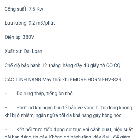
Công suất: 7.5 Kw
Lưu lượng: 9.2 m3/phút
Điện áp: 380V
Xuất xứ: Đài Loan
Chế độ bảo hành 12 tháng, hàng đầy đủ giấy tờ CO C
Q
CÁC TÍNH NĂNG Máy thổi khí EMORE HORN EHV-829
– Độ rung thấp, tiếng ồn nhỏ
– Phớt cơ khí ngăn bụi để bảo vệ vòng bi từ dòng không
khí bị ô nhiễm, ngăn ngừa tối đa khả năng gây hỏng hóc
– Kết nối trực tiếp động cơ trục với cánh quạt, hiệu suất
dài hạn đáng tin cậy. Không có bánh răng, dây đai… để giảm