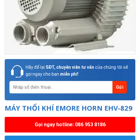
Hãy để lại
SĐT, chuyên viên tư vấn
của chúng tôi sẽ
gọi ngay cho bạn
miễn phí!
MÁY THỔI KHÍ EMORE HORN EHV-829
Gọi ngay hotline: 086 953 8186