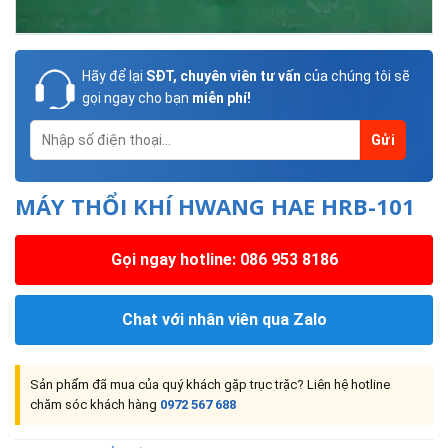
Hãy để lại
SĐT, chuyên viên tư vấn
của chúng tôi sẽ
gọi ngay cho bạn
miễn phí!
MÁY THỔI KHÍ HWANG HAE HRB-101
Gọi ngay hotline: 086 953 8186
Chat với nhân viên qua Zalo
Sản phẩm đã mua của quý khách gặp trục trặc? Liên hệ hotline
chăm sóc khách hàng
0972 567 688