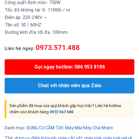
Công suất định mức: 750W
Tốc độ không tải: 0- 11000r / m
Điện áp: 220-240V ~
Tần số: 50 / 60HZ
Đường kính đĩa tối đa: 100mm
0973.571.488
Liên hệ ngay:
Gọi ngay hotline: 086 953 8186
Chat với nhân viên qua Zalo
Sản phẩm đã mua của quý khách gặp trục trặc? Liên hệ hotline
chăm sóc khách hàng
0972 567 688
Danh mục:
DỤNG CỤ CẦM TAY
,
Máy Mài/Máy Chà Nhám
Thẻ:
dụng cụ điện Intough
,
máy cắt sắt
,
máy mài
,
máy mài giá rẻ