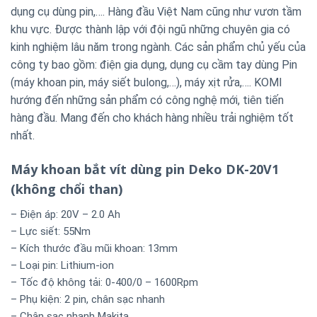
dụng cụ dùng pin,…. Hàng đầu Việt Nam cũng như vươn tầm
khu vực. Được thành lập với đội ngũ những chuyên gia có
kinh nghiệm lâu năm trong ngành. Các sản phẩm chủ yếu của
công ty bao gồm: điện gia dụng, dụng cụ cầm tay dùng Pin
(máy khoan pin, máy siết bulong,…), máy xịt rửa,…. KOMI
hướng đến những sản phẩm có công nghệ mới, tiên tiến
hàng đầu. Mang đến cho khách hàng nhiều trải nghiệm tốt
nhất.
Máy khoan bắt vít dùng pin Deko DK-20V1
(không chổi than)
– Điện áp: 20V – 2.0 Ah
– Lực siết: 55Nm
– Kích thước đầu mũi khoan: 13mm
– Loại pin: Lithium-ion
– Tốc độ không tải: 0-400/0 – 1600Rpm
– Phụ kiện: 2 pin, chân sạc nhanh
– Chân sạc nhanh Makita