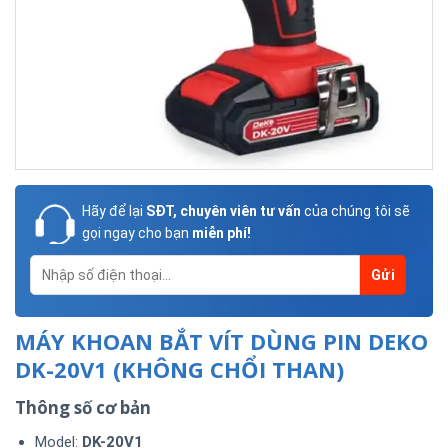
Hãy để lại
SĐT, chuyên viên tư vấn
của chúng tôi sẽ
gọi ngay cho bạn
miễn phí!
MÁY KHOAN BẮT VÍT DÙNG PIN DEKO
DK-20V1 (KHÔNG CHỔI THAN)
Thông số cơ bản
Model:
DK-20V1