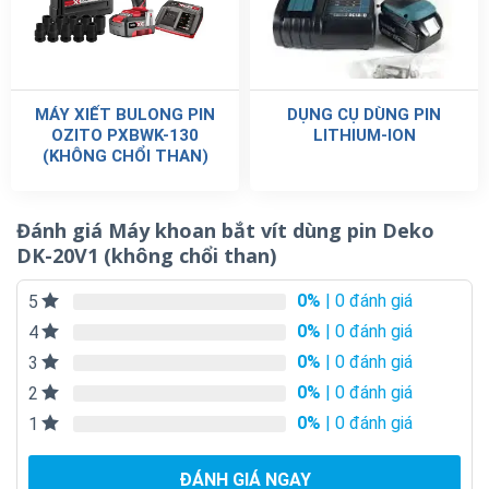
MÁY XIẾT BULONG PIN
DỤNG CỤ DÙNG PIN
OZITO PXBWK-130
LITHIUM-ION
(KHÔNG CHỔI THAN)
Đánh giá Máy khoan bắt vít dùng pin Deko
DK-20V1 (không chổi than)
0%
| 0 đánh giá
5
0%
| 0 đánh giá
4
0%
| 0 đánh giá
3
0%
| 0 đánh giá
2
0%
| 0 đánh giá
1
ĐÁNH GIÁ NGAY