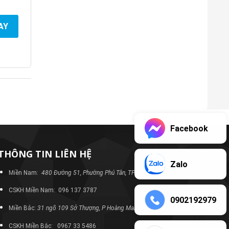
AY
Facebook
THÔNG TIN LIÊN HỆ
Zalo
Miền Nam:
480 Đường 51, Phường Phú Tân, TP Bình Dương
CSKH Miền Nam: 096 137 3787
0902192979
Miền Bắc:
31 ngõ 109 Sở Thượng, P Hoàng Mai, TP Hà Nội
CSKH Miền Bắc: 0967 33 5486