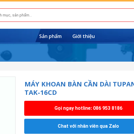
Sản phẩm
Giới thiệu
MÁY KHOAN BÀN CẦN DÀI TUPA
TAK-16CD
Gọi ngay hotline: 086 953 8186
Chat với nhân viên qua Zalo