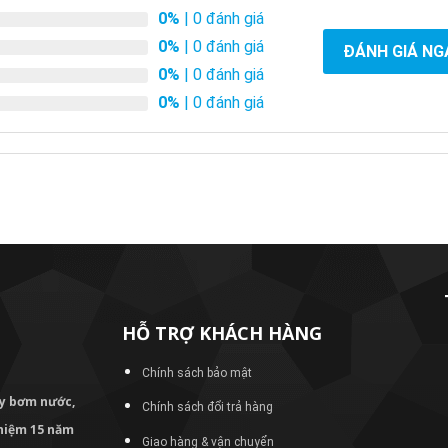
0%
| 0 đánh giá
0%
| 0 đánh giá
ĐÁNH GIÁ NG
0%
| 0 đánh giá
0%
| 0 đánh giá
HỖ TRỢ KHÁCH HÀNG
Chính sách bảo mật
áy bơm
nước,
Chính sách đổi trả hàng
nghiệm 15 năm
Giao hàng & vận chuyển