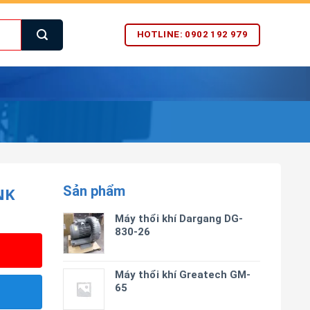
HOTLINE: 0902 192 979
Sản phẩm
NK
Máy thổi khí Dargang DG-
830-26
Máy thổi khí Greatech GM-
65