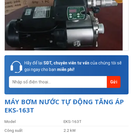
Hãy để lại
SĐT, chuyên viên tư vấn
của chúng tôi sẽ
gọi ngay cho bạn
miễn phí!
MÁY BƠM NƯỚC TỰ ĐỘNG TĂNG ÁP
EKS-163T
Model
EKS-163T
Công suất
2.2 kW