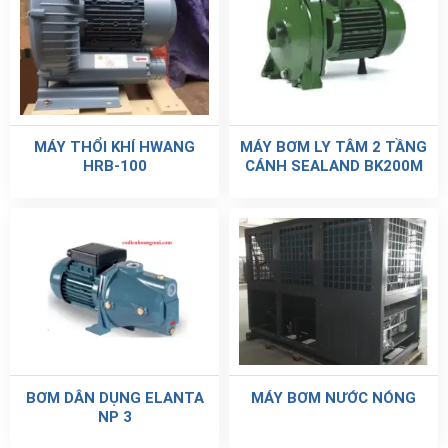
MÁY THỔI KHÍ HWANG
MÁY BƠM LY TÂM 2 TẦNG
HRB-100
CÁNH SEALAND BK200M
BƠM DÂN DỤNG ELANTA
MÁY BƠM NƯỚC NÓNG
NP 3