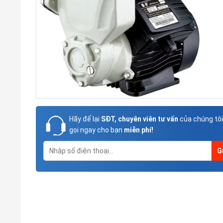
Hãy để lại
SĐT, chuyên viên tư vấn
của chúng tôi
gọi ngay cho bạn
miễn phí!