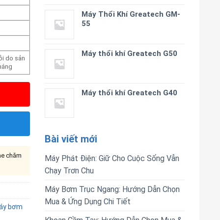
Máy Thổi Khí Greatech GM-
55
Máy thổi khí Greatech G50
ỗi do sản
tháng
Máy thổi khí Greatech G40
Bài viết mới
ine chăm
Máy Phát Điện: Giữ Cho Cuộc Sống Vẫn
Chạy Trơn Chu
Máy Bơm Trục Ngang: Hướng Dẫn Chọn
Mua & Ứng Dụng Chi Tiết
áy bơm