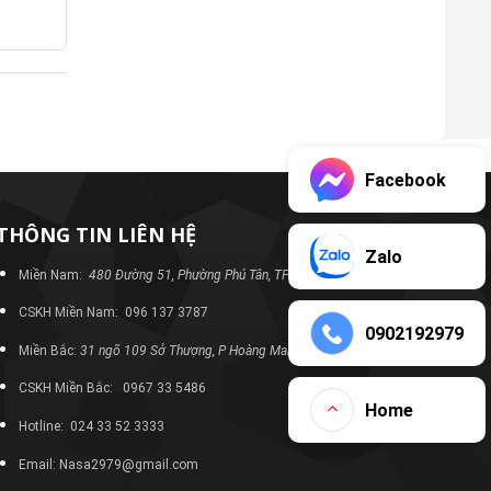
Facebook
THÔNG TIN LIÊN HỆ
Zalo
Miền Nam:
480 Đường 51, Phường Phú Tân, TP Bình Dương
CSKH Miền Nam: 096 137 3787
0902192979
Miền Bắc:
31 ngõ 109 Sở Thượng, P Hoàng Mai, TP Hà Nội
CSKH Miền Bắc: 0967 33 5486
Home
Hotline: 024 33 52 3333
Email: Nasa2979@gmail.com