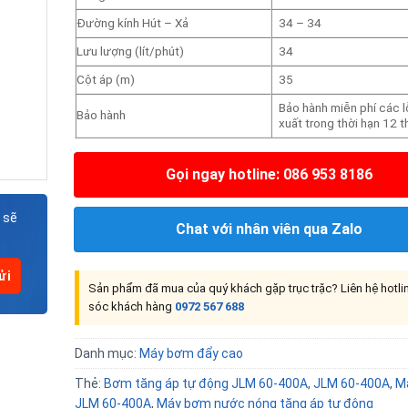
Đường kính Hút – Xả
34 – 34
Lưu lượng (lít/phút)
34
Cột áp (m)
35
Bảo hành miễn phí các l
Bảo hành
xuất trong thời hạn 12 
Gọi ngay hotline: 086 953 8186
 sẽ
Chat với nhân viên qua Zalo
Sản phẩm đã mua của quý khách gặp trục trặc? Liên hệ hotl
sóc khách hàng
0972 567 688
Danh mục:
Máy bơm đẩy cao
Thẻ:
Bơm tăng áp tự động JLM 60-400A
,
JLM 60-400A
,
M
JLM 60-400A
,
Máy bơm nước nóng tăng áp tự động