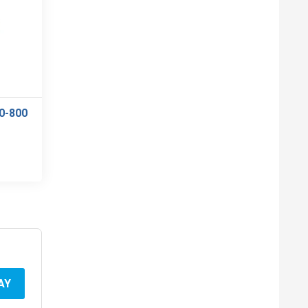
0-800
AY