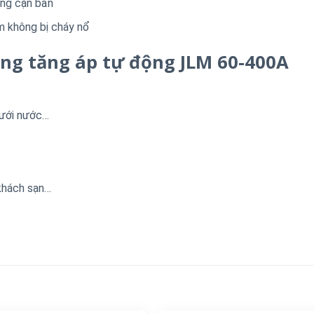
óng cặn bẩn
m không bị cháy nổ
g tăng áp tự động JLM 60-400A
tưới nước…
khách sạn…