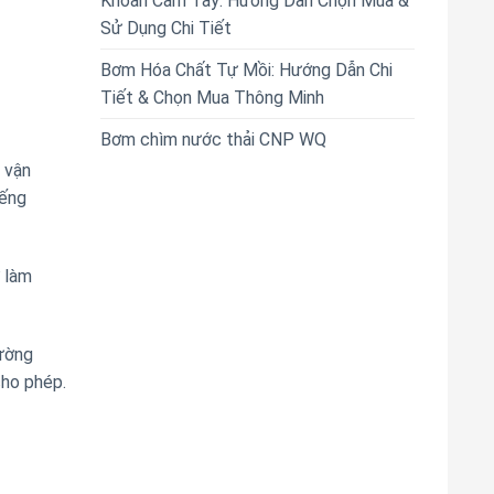
Khoan Cầm Tay: Hướng Dẫn Chọn Mua &
Sử Dụng Chi Tiết
Bơm Hóa Chất Tự Mồi: Hướng Dẫn Chi
Tiết & Chọn Mua Thông Minh
Bơm chìm nước thải CNP WQ
 vận
iếng
ơ làm
hường
cho phép.