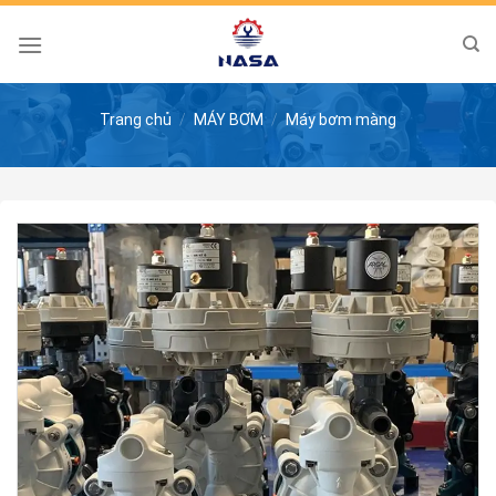
Skip
to
content
Trang chủ
/
MÁY BƠM
/
Máy bơm màng