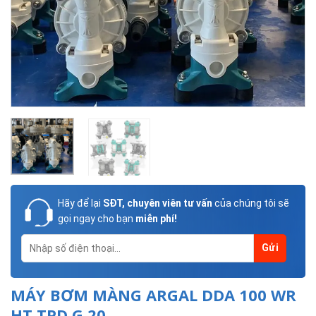
Hãy để lại
SĐT, chuyên viên tư vấn
của chúng tôi sẽ
gọi ngay cho bạn
miễn phí!
MÁY BƠM MÀNG ARGAL DDA 100 WR
HT TPD G 20