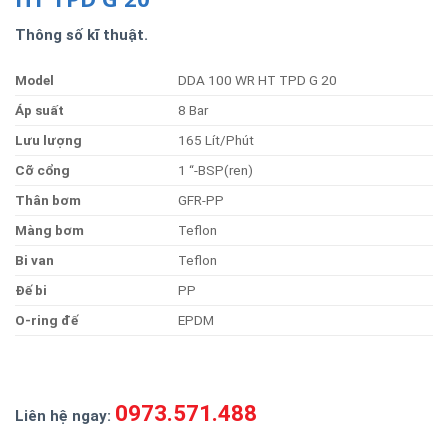
Thông số kĩ thuật.
Model
DDA 100 WR HT TPD G 20
Á
p
suất
8 Bar
Lư
u
lượng
165 Lít/Phút
Cỡ
cổng
1 “-BSP(ren)
Thân
bơm
GFR-PP
Màng
bơm
Teflon
B
i
van
Teflon
Đ
ế
bi
PP
O-ring
đế
EPDM
0973.571.488
Liên hệ ngay: