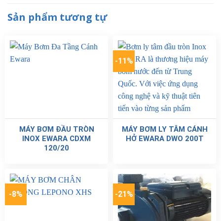
Sản phẩm tương tự
-11%
MÁY BƠM ĐẦU TRÒN
MÁY BƠM LY TÂM CÁNH
INOX EWARA CDXM
HỞ EWARA DWO 200T
120/20
-8%
-21%