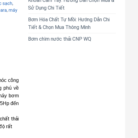
Khoan Cầm Tay: Hướng Dẫn Chọn Mua &
c sạch
,
Sử Dụng Chi Tiết
ara
,
máy
Bơm Hóa Chất Tự Mồi: Hướng Dẫn Chi
Tiết & Chọn Mua Thông Minh
Bơm chìm nước thải CNP WQ
móc công
g phú về
 máy bơm
0.5Hp đến
chất thải
độ rất