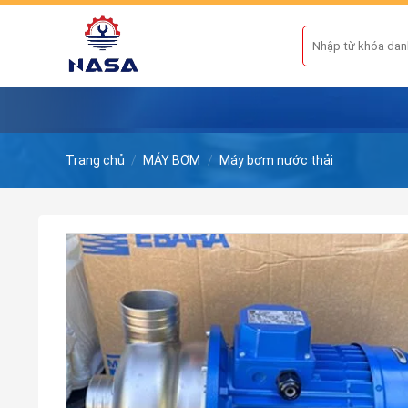
Skip
to
Tìm
kiếm:
content
Trang chủ
/
MÁY BƠM
/
Máy bơm nước thải