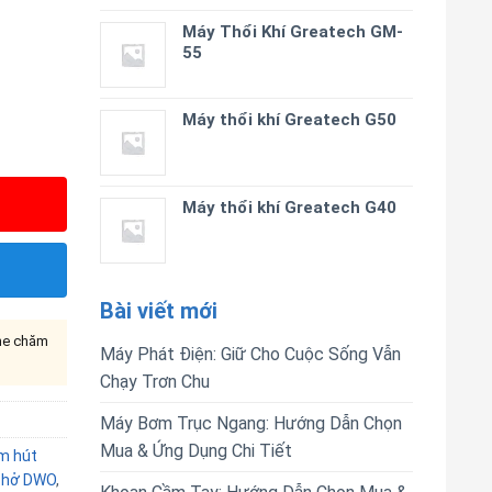
Máy Thổi Khí Greatech GM-
55
Máy thổi khí Greatech G50
Máy thổi khí Greatech G40
Bài viết mới
ine chăm
Máy Phát Điện: Giữ Cho Cuộc Sống Vẫn
Chạy Trơn Chu
Máy Bơm Trục Ngang: Hướng Dẫn Chọn
Mua & Ứng Dụng Chi Tiết
m hút
 hở DWO
,