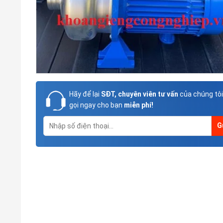
Hãy để lại
SĐT, chuyên viên tư vấn
của chúng tôi
gọi ngay cho bạn
miễn phí!