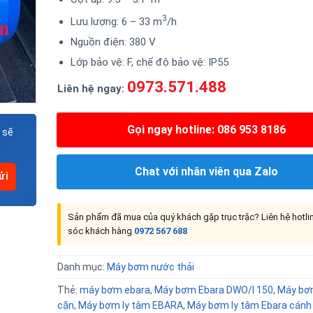
3
Lưu lượng: 6 – 33 m
/h
Nguồn điện: 380 V
Lớp bảo vệ: F, chế độ bảo vệ: IP55
0973.571.488
Liên hệ ngay:
Gọi ngay hotline: 086 953 8186
 sẽ
Chat với nhân viên qua Zalo
Sản phẩm đã mua của quý khách gặp trục trặc? Liên hệ hotl
sóc khách hàng
0972 567 688
Danh mục:
Máy bơm nước thải
Thẻ:
máy bơm ebara
,
Máy bơm Ebara DWO/I 150
,
Máy bơ
cặn
,
Máy bơm ly tâm EBARA
,
Máy bơm ly tâm Ebara cánh