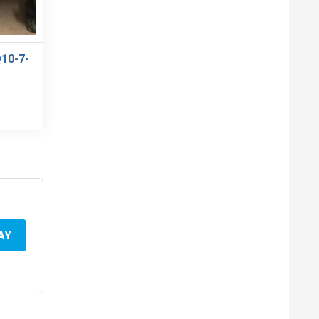
10-7-
AY