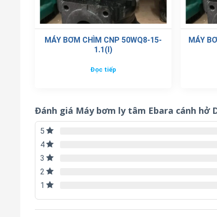
MÁY BƠM CHÌM CNP 50WQ8-15-
MÁY BƠ
1.1(I)
Đọc tiếp
Đánh giá Máy bơm ly tâm Ebara cánh hở 
5
4
3
2
1