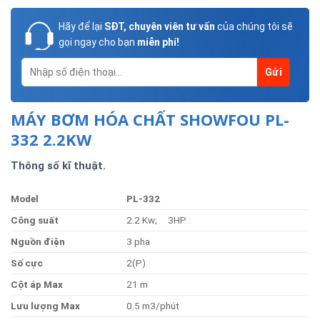
Hãy để lại
SĐT, chuyên viên tư vấn
của chúng tôi sẽ
gọi ngay cho bạn
miễn phí!
MÁY BƠM HÓA CHẤT SHOWFOU PL-
332 2.2KW
Thông số kĩ thuật.
Model
PL-33
2
Côn
g
suất
2.2 Kw; 3HP
Nguồ
n
điện
3 pha
Số
cực
2(P)
Cộ
t
á
p
Max
21 m
Lưu
lượng
Max
0.5 m3/phút