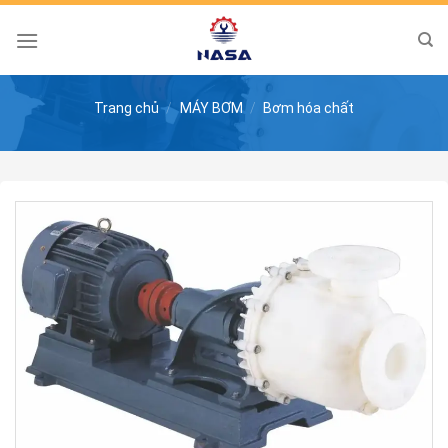
Skip
to
content
Trang chủ
/
MÁY BƠM
/
Bơm hóa chất