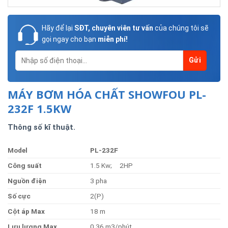
Hãy để lại
SĐT, chuyên viên tư vấn
của chúng tôi sẽ
gọi ngay cho bạn
miễn phí!
MÁY BƠM HÓA CHẤT SHOWFOU PL-
232F 1.5KW
Thông số kĩ thuật.
Model
PL-232
F
Côn
g
suất
1.5 Kw; 2HP
Nguồ
n
điện
3 pha
Số
cực
2(P)
Cộ
t
á
p
Max
18 m
Lưu
lượng
Max
0.36 m3/phút