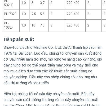
PL-
1.0
5
3.7
3
220-480
2
3
532LF
PL-732F
1.0
7.5
5.5
3
220-480
2
3
PL-
1.0
10
7.5
3
220-480
2
3
1032F
Hãng sản xuất
Showfou Electric Machine Co., Ltd. được thành lập vào năm
1976 tại Đài Loan. Lúc đầu, chúng tôi chuyên sản xuất động
cơ. Sau nhiều năm đổi mới, mở rộng và nâng cao kỹ năng, giờ
đây chúng tôi có thể phát triển máy bơm và máy thổi cho
mọi mục đích dựa trên các kỹ thuật sản xuất động cơ
chuyên nghiệp. Điều này cho phép chúng tôi đáp ứng nhu
cầu thị trường và phát triển.
Hiện tại, chúng tôi có sáu dây chuyền sản xuất. Bốn dây
chuyền sản xuất thông thường và hai dây chuyền sản xuất
bán tự động. Một trong những dây chuyền sản xuất bán tự