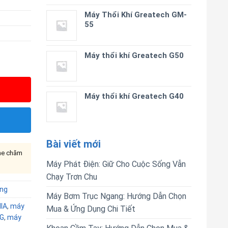
Máy Thổi Khí Greatech GM-
55
Máy thổi khí Greatech G50
Máy thổi khí Greatech G40
Bài viết mới
ine chăm
Máy Phát Điện: Giữ Cho Cuộc Sống Vẫn
Chạy Trơn Chu
ng
Máy Bơm Trục Ngang: Hướng Dẫn Chọn
IA
,
máy
Mua & Ứng Dụng Chi Tiết
G
,
máy