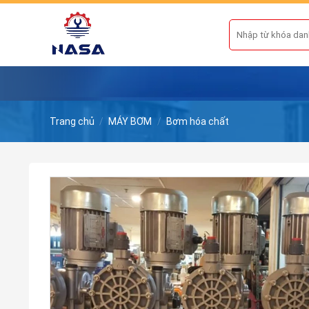
Skip
to
Tìm
kiếm:
content
Trang chủ
/
MÁY BƠM
/
Bơm hóa chất