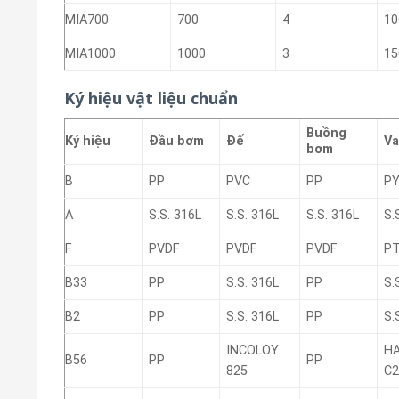
MIA700
700
4
10
MIA1000
1000
3
15
Ký hiệu vật liệu chuẩn
Buồng
Ký hiệu
Đầu bơm
Đế
V
bơm
B
PP
PVC
PP
P
A
S.S. 316L
S.S. 316L
S.S. 316L
S.
F
PVDF
PVDF
PVDF
P
B33
PP
S.S. 316L
PP
S.
B2
PP
S.S. 316L
PP
S.
INCOLOY
H
B56
PP
PP
825
C2