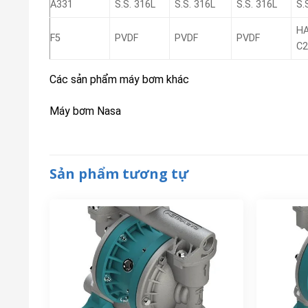
A331
S.S. 316L
S.S. 316L
S.S. 316L
S.
H
F5
PVDF
PVDF
PVDF
C2
Các sản phẩm máy bơm khác
Máy bơm Nasa
Sản phẩm tương tự