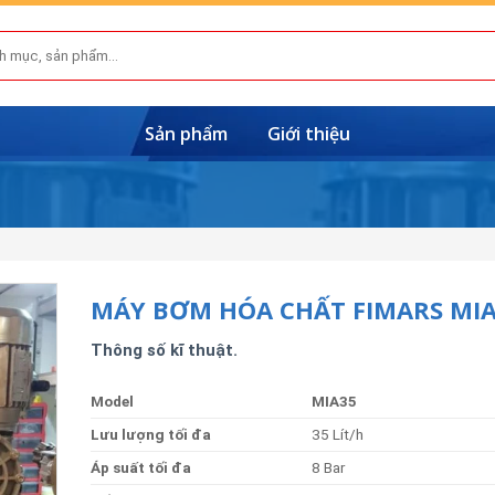
Sản phẩm
Giới thiệu
MÁY BƠM HÓA CHẤT FIMARS MI
Thông số kĩ thuật.
Model
MIA35
Lưu
lượng
tối
đa
35 Lít/h
Á
p
suấ
t
tố
i
đa
8 Bar