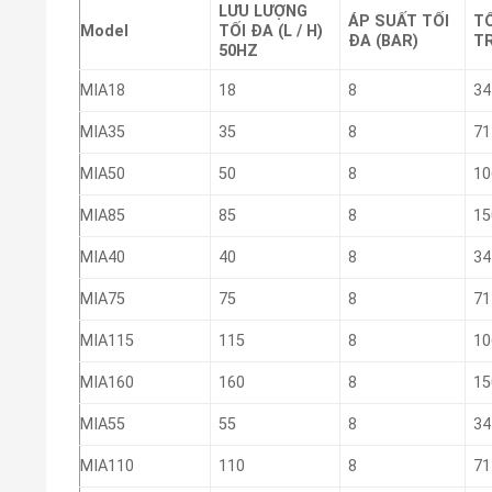
LƯU LƯỢNG
ÁP SUẤT TỐI
T
Model
TỐI ĐA (L / H)
ĐA (BAR)
TR
50HZ
MIA18
18
8
34
MIA35
35
8
71
MIA50
50
8
10
MIA85
85
8
15
MIA40
40
8
34
MIA75
75
8
71
MIA115
115
8
10
MIA160
160
8
15
MIA55
55
8
34
MIA110
110
8
71