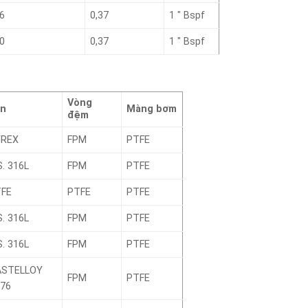
6
0,37
1 ″ Bspf
0
0,37
1 ″ Bspf
Vòng
an
Màng bơm
đệm
YREX
FPM
PTFE
S. 316L
FPM
PTFE
TFE
PTFE
PTFE
S. 316L
FPM
PTFE
S. 316L
FPM
PTFE
ASTELLOY
FPM
PTFE
76