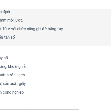
n định.
1mm mỗi lượt.
-10 V với chức năng ghi đè bằng tay.
ển tần số.
áy nổ.
ặng, khoáng sản.
xuất nước sạch.
 sản xuất giấy.
n công nghiệp.