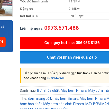
Tốc
độ
hành
trình
71 SPM
Độn
g
cơ
0.18Kw
Kế
t
nố
i
STD
3/8 ″ Bspf
0973.571.488
 sẽ
Liên hệ ngay:
Gọi ngay hotline: 086 953 8186
Chat với nhân viên qua Zalo
Sản phẩm đã mua của quý khách gặp trục trặc? Liên hệ hotl
sóc khách hàng
0972 567 688
Danh mục:
Bơm hóa chất
,
Máy bơm Fimars
,
Máy bơm mà
Thẻ:
Bơm màng bột
,
máy bơm fimars
,
Máy bơm Fimars M
bơm hóa chất
,
Máy bơm hóa chất Fimars
,
MÁY BƠM MÀN