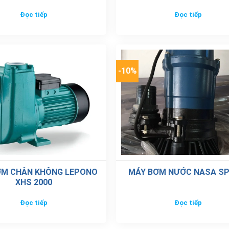
Đọc tiếp
Đọc tiếp
-10%
ƠM CHÂN KHÔNG LEPONO
MÁY BƠM NƯỚC NASA SP
XHS 2000
Đọc tiếp
Đọc tiếp