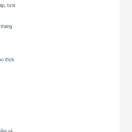
áp, tưới
 tháng
ục đích
hẩm và