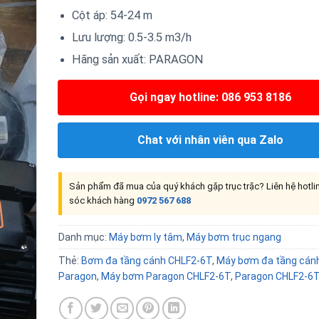
Cột áp: 54-24 m
Lưu lượng: 0.5-3.5 m3/h
Hãng sản xuất: PARAGON
Gọi ngay hotline: 086 953 8186
Chat với nhân viên qua Zalo
Sản phẩm đã mua của quý khách gặp trục trặc? Liên hệ hotl
sóc khách hàng
0972 567 688
Danh mục:
Máy bơm ly tâm
,
Máy bơm trục ngang
Thẻ:
Bơm đa tầng cánh CHLF2-6T
,
Máy bơm đa tầng cán
Paragon
,
Máy bơm Paragon CHLF2-6T
,
Paragon CHLF2-6