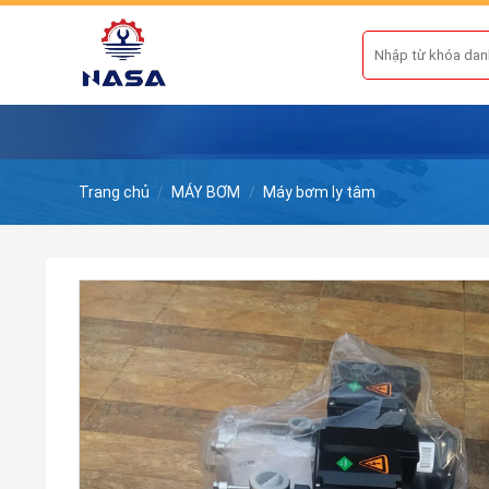
Skip
to
Tìm
kiếm:
content
Trang chủ
/
MÁY BƠM
/
Máy bơm ly tâm