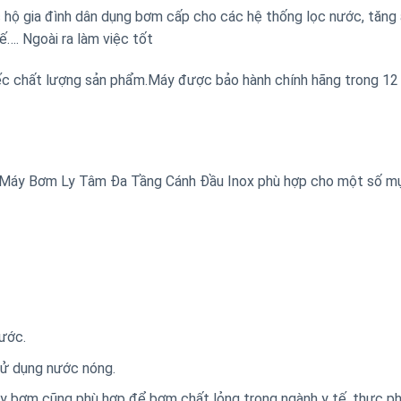
ộ gia đình dân dụng bơm cấp cho các hệ thống lọc nước, tăng 
ế…. Ngoài ra làm việc tốt
 chất lượng sản phẩm.Máy được bảo hành chính hãng trong 12
thì Máy Bơm Ly Tâm Đa Tầng Cánh Đầu Inox phù hợp cho một số m
nước.
sử dụng nước nóng.
y bơm cũng phù hợp để bơm chất lỏng trong ngành y tế, thực p