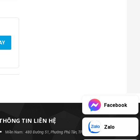
AY
Facebook
THÔNG TIN LIÊN HỆ
Zalo
Miền Nam:
480 Đường 51, Phường Phú Tân, TP Bình Dương