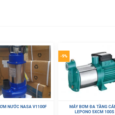
-9%
ƠM NƯỚC NASA V1100F
MÁY BƠM ĐA TẦNG CÁ
LEPONO 5XCM 100S