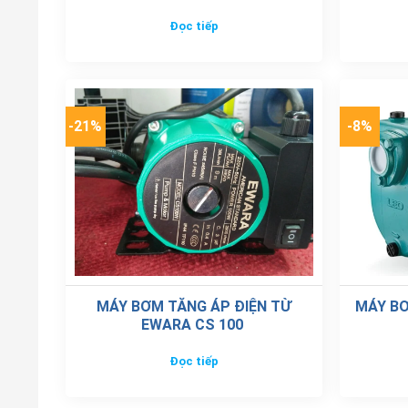
Đọc tiếp
-21%
-8%
MÁY BƠM TĂNG ÁP ĐIỆN TỪ
MÁY B
EWARA CS 100
Đọc tiếp