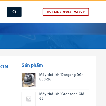
HOTLINE: 0902 192 979
Sản phẩm
GON
Máy thổi khí Dargang DG-
830-26
Máy thổi khí Greatech GM-
65