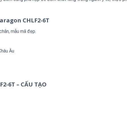
Paragon CHLF2-6T
 chắn, mẫu mã đẹp.
 Châu Âu
F2-6T – CẤU TẠO