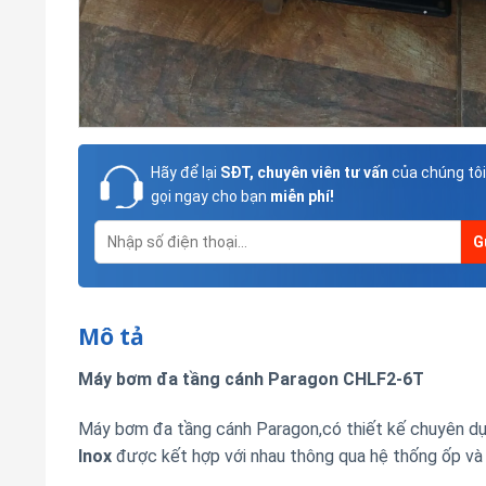
Hãy để lại
SĐT, chuyên viên tư vấn
của chúng tôi
gọi ngay cho bạn
miễn phí!
Mô tả
Máy bơm đa tầng cánh Paragon CHLF2-6T
Máy bơm đa tầng cánh Paragon,có thiết kế chuyên dụ
Inox
được kết hợp với nhau thông qua hệ thống ốp và d