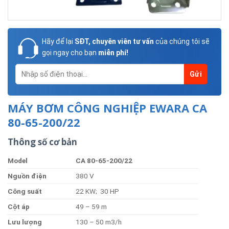
Hãy để lại
SĐT, chuyên viên tư vấn
của chúng tôi sẽ
gọi ngay cho bạn
miễn phí!
MÁY BƠM CÔNG NGHIỆP EWARA CA
80-65-200/22
Thông số cơ bản
Model
CA 80-65-200/22
Nguồ
n
điện
380 V
Côn
g
suất
22 KW; 30 HP
Cộ
t
áp
49 – 59 m
Lưu
lượng
130 – 50 m3/h