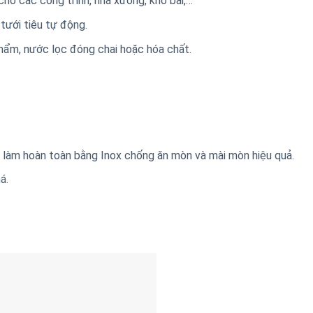
o các công trình, nhà xưởng, kho bãi,…
tưới tiêu tự động.
hẩm, nước lọc đóng chai hoặc hóa chất.
làm hoàn toàn bằng Inox chống ăn mòn và mài mòn hiệu quả.
á.
x.