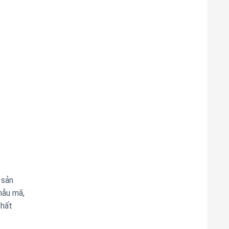
 sản
mẫu mã,
chất
ục đứng,
iêu dùng.
m được
u cây