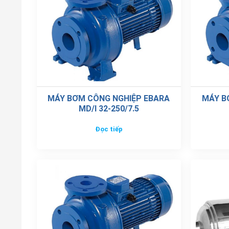
MÁY BƠM CÔNG NGHIỆP EBARA
MÁY B
MD/I 32-250/7.5
Đọc tiếp
MÁY BƠM CÔNG NGHIỆP EBARA
MÁY BƠM