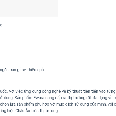
ngăn cản gỉ set hiệu quả.
ốc. Với việc ứng dụng công nghệ và kỹ thuật tiên tiến vào từng
sử dụng. Sản phẩm Ewara cung cấp ra thị trường rất đa dạng về 
g chọn lựa sản phẩm phù hợp với mục đích sử dụng của mình, với 
ng hiệu Châu Âu trên thị trường.
g đầu inox, bơm ly tâm cánh hở, bơm đầu Jet đến bơm ly tâm tr
ể đáp ứng được nhu cầu sử dụng trong mọi lĩnh vực của người t
là dòng máy bơm trục ngang đa tầng cánh Ewara. Đây là dòng bơ
oạt dân dụng, bơm nước cho các ngành công nghiệp, bơm tưới tiê