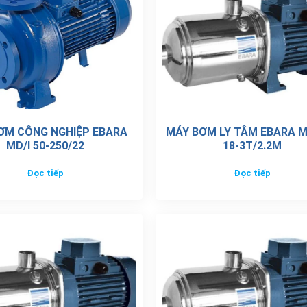
ƠM CÔNG NGHIỆP EBARA
MÁY BƠM LY TÂM EBARA M
MD/I 50-250/22
18-3T/2.2M
Đọc tiếp
Đọc tiếp
 LY TÂM EBARA MATRIX/I
MÁY BƠM LY TÂM EBARA M