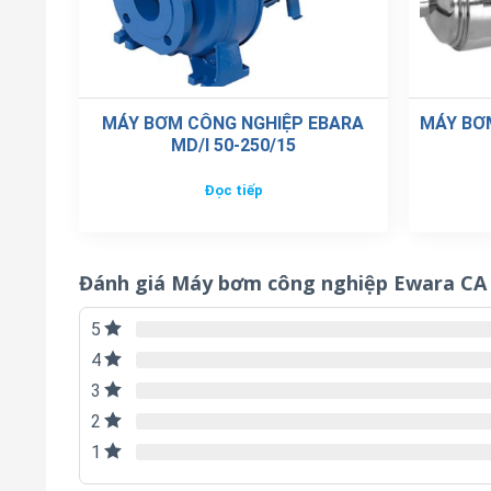
MD/I 50-250/15
Đọc tiếp
Đánh giá Máy bơm công nghiệp Ewara CA 
5
4
3
2
1