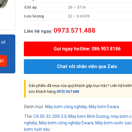
Cộ
t
áp
26 – 37 m
Lưu
lượng
22 – 6 m3/h
0973.571.488
Liên hệ ngay:
 sẽ
Gọi ngay hotline: 086 953 8186
Chat với nhân viên qua Zalo
Sản phẩm đã mua của quý khách gặp trục trặc? Liên hệ hotl
sóc khách hàng
0972 567 688
Danh mục:
Máy bơm công nghiệp
,
Máy bơm Ewara
Thẻ:
CA 50-32-200/3.0
,
Máy bơm Bình Dương
,
máy bơm c
nghiệp
,
Máy bơm công nghiệp Ewara
,
Máy bơm nước sạc
bơm tưới tiêu