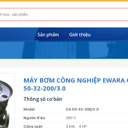
Sản phẩm
Giới thiệu
MÁY BƠM CÔNG NGHIỆP EWARA 
50-32-200/3.0
Thông số cơ bản
Model
CA 50-32-200/3.0
Nguồ
n
điện
380 V
Côn
g
suất
3 KW; 4 HP