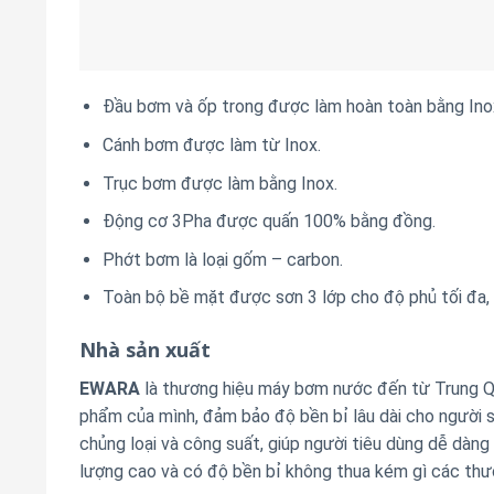
Cánh bơm được làm từ Inox.
Trục bơm được làm bằng Inox.
Động cơ 3Pha được quấn 100% bằng đồng.
Phớt bơm là loại gốm – carbon.
Toàn bộ bề mặt được sơn 3 lớp cho độ phủ tối đa, 
Nhà sản xuất
EWARA
là thương hiệu máy bơm nước đến từ Trung Qu
phẩm của mình, đảm bảo độ bền bỉ lâu dài cho người 
chủng loại và công suất, giúp người tiêu dùng dễ dàn
lượng cao và có độ bền bỉ không thua kém gì các thươ
Sản phẩm của Ewara đa dạng từ bơm ly tâm trục ngan
bơm đa tầng cánh, bơm hồ bơi, bơm nước nóng,… có th
Được ưa chuộng nhiều nhất trên thị trường hiện nay 
sử dụng rộng rãi trong việc bơm nước phục vụ sinh h