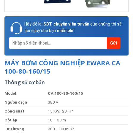
Hãy để lại
SĐT, chuyên viên tư vấn
của chúng tôi sẽ
gọi ngay cho bạn
miễn phí!
MÁY BƠM CÔNG NGHIỆP EWARA CA
100-80-160/15
Thông số cơ bản
Model
CA 100-80-160/15
Nguồ
n
điện
380 V
Côn
g
suất
15 KW; 20 HP
Cộ
t
áp
18 – 33 m
Lưu
lượng
200 – 80 m3/h