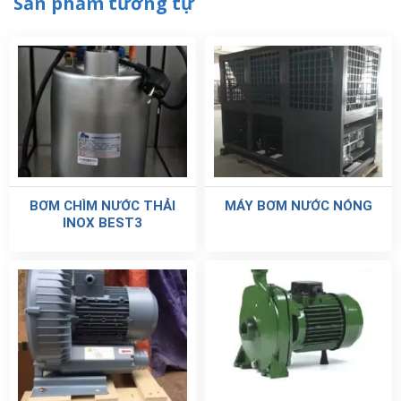
Sản phẩm tương tự
BƠM CHÌM NƯỚC THẢI
MÁY BƠM NƯỚC NÓNG
INOX BEST3