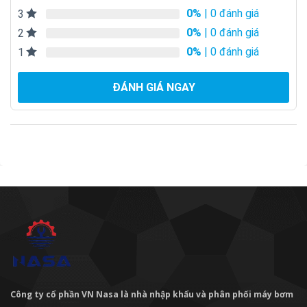
0%
| 0 đánh giá
3
0%
| 0 đánh giá
2
0%
| 0 đánh giá
1
ĐÁNH GIÁ NGAY
Công ty cổ phần VN Nasa là nhà nhập khẩu và phân phối máy bơm