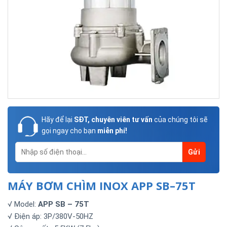
Hãy để lại
SĐT, chuyên viên tư vấn
của chúng tôi sẽ
gọi ngay cho bạn
miễn phí!
MÁY BƠM CHÌM INOX APP SB–75T
√ Model:
APP SB – 75T
√ Điện áp: 3P/380V-50HZ