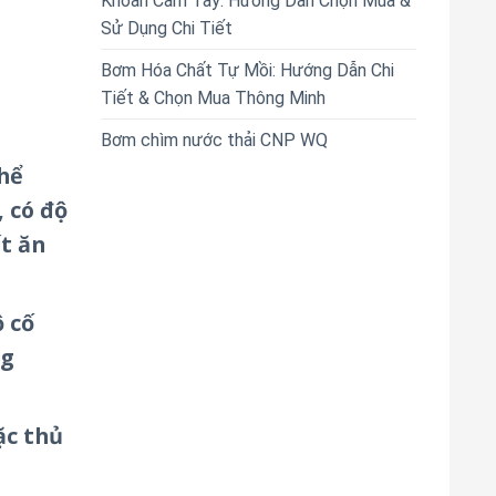
Khoan Cầm Tay: Hướng Dẫn Chọn Mua &
Sử Dụng Chi Tiết
Bơm Hóa Chất Tự Mồi: Hướng Dẫn Chi
Tiết & Chọn Mua Thông Minh
Bơm chìm nước thải CNP WQ
thể
 có độ
t ăn
 cố
ng
ặc thủ