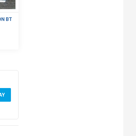
ON BT
AY