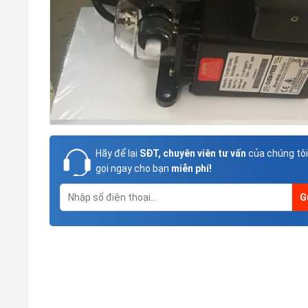
Hãy để lại
SĐT, chuyên viên tư vấn
của chúng tôi
gọi ngay cho bạn
miễn phí!