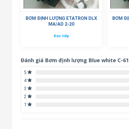
BƠM ĐỊNH LƯỢNG ETATRON DLX
BƠM ĐỊ
MA/AD 2-20
Đọc tiếp
Đánh giá Bơm định lượng Blue white C-6
5
4
3
2
1