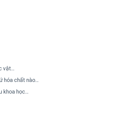
c vật…
cứ hóa chất nào…
ứu khoa học…