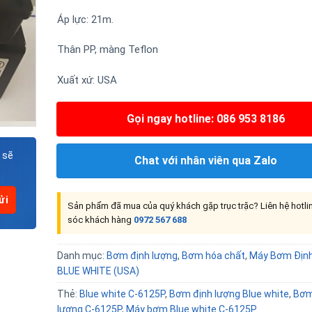
Áp lực: 21m.
Thân PP, màng Teflon
Xuất xứ: USA
Gọi ngay hotline: 086 953 8186
 sẽ
Chat với nhân viên qua Zalo
Sản phẩm đã mua của quý khách gặp trục trặc? Liên hệ hotl
sóc khách hàng
0972 567 688
Danh mục:
Bơm định lượng
,
Bơm hóa chất
,
Máy Bơm Địn
BLUE WHITE (USA)
Thẻ:
Blue white C-6125P
,
Bơm định lượng Blue white
,
Bơm
lượng C-6125P
,
Máy bơm Blue white C-6125P