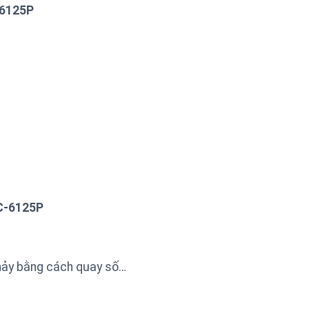
-6125P
 C-6125P
chảy bằng cách quay số…