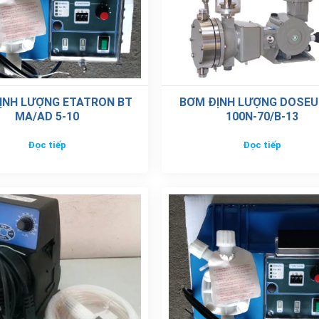
ỊNH LƯỢNG ETATRON BT
BƠM ĐỊNH LƯỢNG DOSEU
MA/AD 5-10
100N-70/B-13
Đọc tiếp
Đọc tiếp