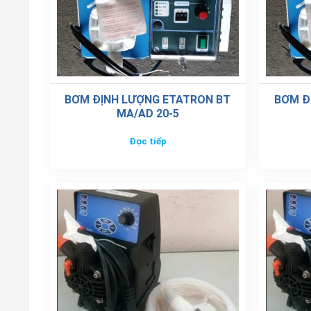
BƠM ĐỊNH LƯỢNG ETATRON BT
BƠM Đ
MA/AD 20-5
Đọc tiếp