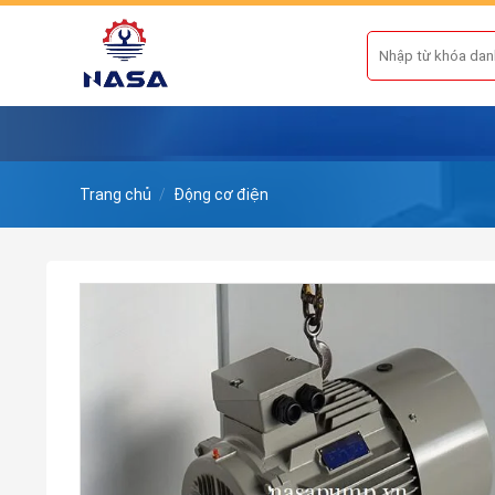
Skip
to
Tìm
kiếm:
content
Trang chủ
/
Động cơ điện