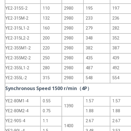
YE2-315S-2
110
2980
195
197
YE2-315M-2
132
2980
233
236
YE2-315L1-2
160
2980
279
282
YE2-315L2-2
200
2980
348
352
YE2-355M1-2
220
2980
382
387
YE2-355M2-2
250
2980
435
439
YE2-355L1-2
280
2980
487
492
YE2-355L-2
315
2980
548
554
Synchronous Speed 1500 r/min（4P）
YE2-80M1-4
0.55
1.57
1.57
1390
YE2-80M2-4
0.75
1.88
1.88
YE2-90S-4
1.1
2.67
2.67
1400
YE2-90L-4
1.5
3.48
3.53