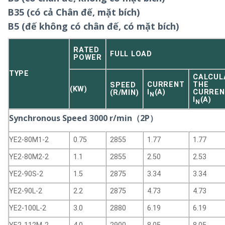
B35 (có cả Chân đế, mặt bích)
B5 (đế không có chân đế, có mặt bích)
RATED
FULL LOAD
POWER
TYPE
CALCUL
CURRENT
THE
SPEED
(KW)
I
(A)
CURREN
(R/MIN)
N
I
(A)
N
Synchronous Speed 3000 r/min（2P）
YE2-80M1-2
0.75
2855
1.77
1.77
YE2-80M2-2
1.1
2855
2.50
2.53
YE2-90S-2
1.5
2875
3.34
3.34
YE2-90L-2
2.2
2875
4.73
4.73
YE2-100L-2
3.0
2880
6.19
6.19