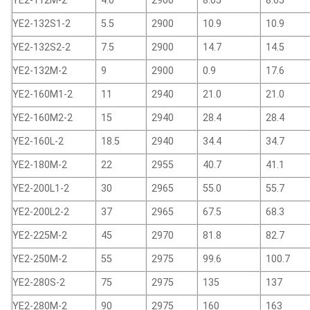
YE2-112M-2
4.0
2900
8.05
8.05
YE2-132S1-2
5.5
2900
10.9
10.9
YE2-132S2-2
7.5
2900
14.7
14.5
YE2-132M-2
9
2900
0.9
17.6
YE2-160M1-2
11
2940
21.0
21.0
YE2-160M2-2
15
2940
28.4
28.4
YE2-160L-2
18.5
2940
34.4
34.7
YE2-180M-2
22
2955
40.7
41.1
YE2-200L1-2
30
2965
55.0
55.7
YE2-200L2-2
37
2965
67.5
68.3
YE2-225M-2
45
2970
81.8
82.7
YE2-250M-2
55
2975
99.6
100.7
YE2-280S-2
75
2975
135
137
YE2-280M-2
90
2975
160
163