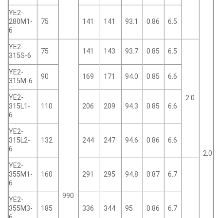
YE2-
280M1-
75
141
141
93.1
0.86
6.5
6
YE2-
75
141
143
93.7
0.85
6.5
315S-6
YE2-
90
169
171
94.0
0.85
6.6
315M-6
YE2-
2.0
315L1-
110
206
209
94.3
0.85
6.6
6
YE2-
315L2-
132
244
247
94.6
0.86
6.6
6
2.0
YE2-
355M1-
160
291
295
94.8
0.87
6.7
6
990
YE2-
355M3-
185
336
344
95
0.86
6.7
6