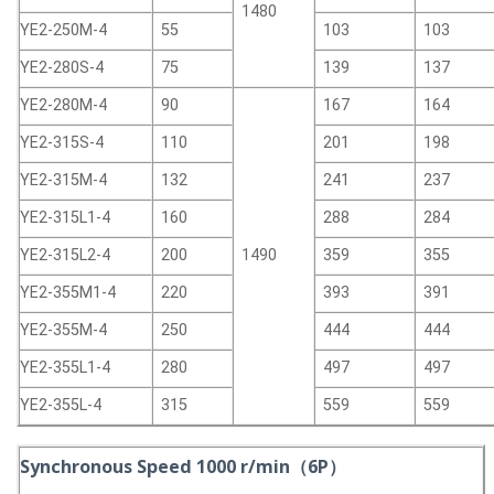
1480
YE2-250M-4
55
103
103
YE2-280S-4
75
139
137
YE2-280M-4
90
167
164
YE2-315S-4
110
201
198
YE2-315M-4
132
241
237
YE2-315L1-4
160
288
284
YE2-315L2-4
200
1490
359
355
YE2-355M1-4
220
393
391
YE2-355M-4
250
444
444
YE2-355L1-4
280
497
497
YE2-355L-4
315
559
559
Synchronous Speed 1000 r/min（6P）