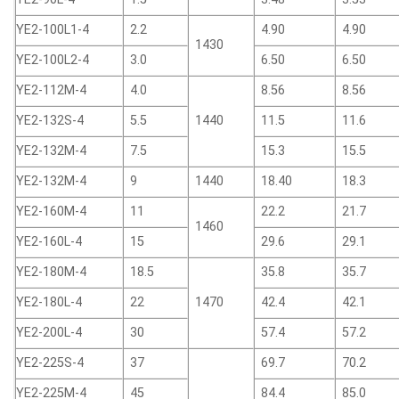
YE2-100L1-4
2.2
4.90
4.90
1430
YE2-100L2-4
3.0
6.50
6.50
YE2-112M-4
4.0
8.56
8.56
YE2-132S-4
5.5
1440
11.5
11.6
YE2-132M-4
7.5
15.3
15.5
YE2-132M-4
9
1440
18.40
18.3
YE2-160M-4
11
22.2
21.7
1460
YE2-160L-4
15
29.6
29.1
YE2-180M-4
18.5
35.8
35.7
YE2-180L-4
22
1470
42.4
42.1
YE2-200L-4
30
57.4
57.2
YE2-225S-4
37
69.7
70.2
YE2-225M-4
45
84.4
85.0