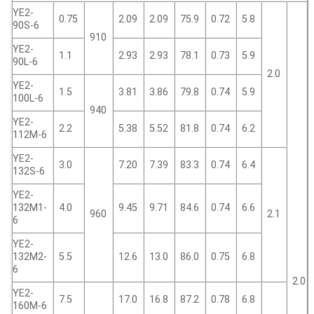
YE2-
0.75
2.09
2.09
75.9
0.72
5.8
90S-6
910
YE2-
1.1
2.93
2.93
78.1
0.73
5.9
90L-6
2.0
YE2-
1.5
3.81
3.86
79.8
0.74
5.9
100L-6
940
YE2-
2.2
5.38
5.52
81.8
0.74
6.2
112M-6
YE2-
3.0
7.20
7.39
83.3
0.74
6.4
132S-6
YE2-
132M1-
4.0
9.45
9.71
84.6
0.74
6.6
960
2.1
6
YE2-
132M2-
5.5
12.6
13.0
86.0
0.75
6.8
6
2.0
YE2-
7.5
17.0
16.8
87.2
0.78
6.8
160M-6