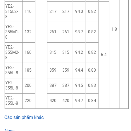
YE2-
315L2-
110
217
217
94.0
0.82
8
YE2-
1.8
355M1-
132
261
261
93.7
0.82
8
YE2-
355M2-
160
315
315
94.2
0.82
6.4
8
YE2-
185
359
359
94.4
0.83
355L-8
YE2-
200
387
387
94.5
0.83
355L-8
YE2-
220
420
420
94.7
0.84
355L-8
Các sản phẩm khác
Nasa