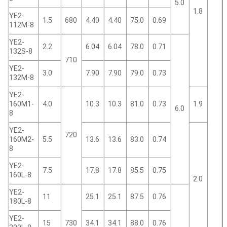
5.0
1.8
YE2-
1.5
680
4.40
4.40
75.0
0.69
112M-8
YE2-
2.2
6.04
6.04
78.0
0.71
132S-8
710
YE2-
3.0
7.90
7.90
79.0
0.73
132M-8
YE2-
160M1-
4.0
10.3
10.3
81.0
0.73
1.9
6.0
8
YE2-
720
160M2-
5.5
13.6
13.6
83.0
0.74
8
YE2-
7.5
17.8
17.8
85.5
0.75
160L-8
2.0
YE2-
11
25.1
25.1
87.5
0.76
180L-8
YE2-
15
730
34.1
34.1
88.0
0.76