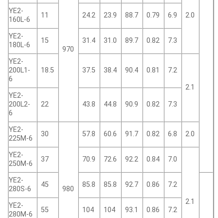
YE2-
11
24.2
23.9
88.7
0.79
6.9
2.0
160L-6
YE2-
15
31.4
31.0
89.7
0.82
7.3
180L-6
970
YE2-
200L1-
18.5
37.5
38.4
90.4
0.81
7.2
6
2.1
YE2-
200L2-
22
43.8
44.8
90.9
0.82
7.3
6
YE2-
30
57.8
60.6
91.7
0.82
6.8
2.0
225M-6
YE2-
37
70.9
72.6
92.2
0.84
7.0
250M-6
YE2-
45
85.8
85.8
92.7
0.86
7.2
280S-6
980
2.1
YE2-
55
104
104
93.1
0.86
7.2
280M-6