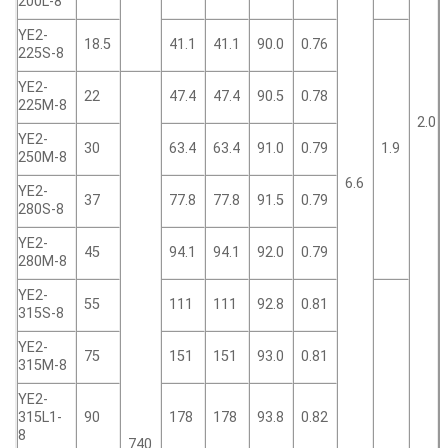
200L-8
YE2-
18.5
41.1
41.1
90.0
0.76
225S-8
YE2-
22
47.4
47.4
90.5
0.78
225M-8
2.0
YE2-
30
63.4
63.4
91.0
0.79
1.9
250M-8
6.6
YE2-
37
77.8
77.8
91.5
0.79
280S-8
YE2-
45
94.1
94.1
92.0
0.79
280M-8
YE2-
55
111
111
92.8
0.81
315S-8
YE2-
75
151
151
93.0
0.81
315M-8
YE2-
315L1-
90
178
178
93.8
0.82
8
740