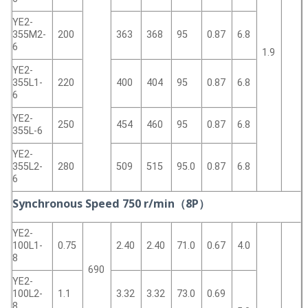
YE2-
355M2-
200
363
368
95
0.87
6.8
6
1.9
YE2-
355L1-
220
400
404
95
0.87
6.8
6
YE2-
250
454
460
95
0.87
6.8
355L-6
YE2-
355L2-
280
509
515
95.0
0.87
6.8
6
Synchronous Speed 750 r/min（8P）
YE2-
100L1-
0.75
2.40
2.40
71.0
0.67
4.0
8
690
YE2-
100L2-
1.1
3.32
3.32
73.0
0.69
8