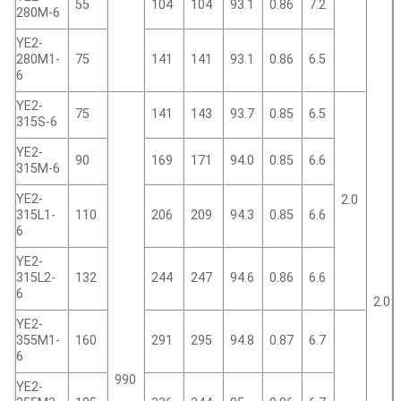
55
104
104
93.1
0.86
7.2
280M-6
YE2-
280M1-
75
141
141
93.1
0.86
6.5
6
YE2-
75
141
143
93.7
0.85
6.5
315S-6
YE2-
90
169
171
94.0
0.85
6.6
315M-6
YE2-
2.0
315L1-
110
206
209
94.3
0.85
6.6
6
YE2-
315L2-
132
244
247
94.6
0.86
6.6
6
2.0
YE2-
355M1-
160
291
295
94.8
0.87
6.7
6
990
YE2-