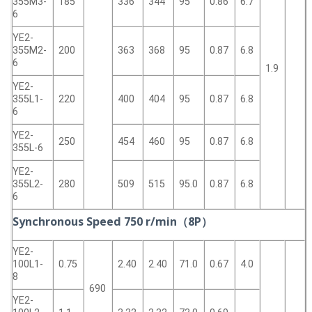
355M3-
185
336
344
95
0.86
6.7
6
YE2-
355M2-
200
363
368
95
0.87
6.8
6
1.9
YE2-
355L1-
220
400
404
95
0.87
6.8
6
YE2-
250
454
460
95
0.87
6.8
355L-6
YE2-
355L2-
280
509
515
95.0
0.87
6.8
6
Synchronous Speed 750 r/min（8P）
YE2-
100L1-
0.75
2.40
2.40
71.0
0.67
4.0
8
690
YE2-