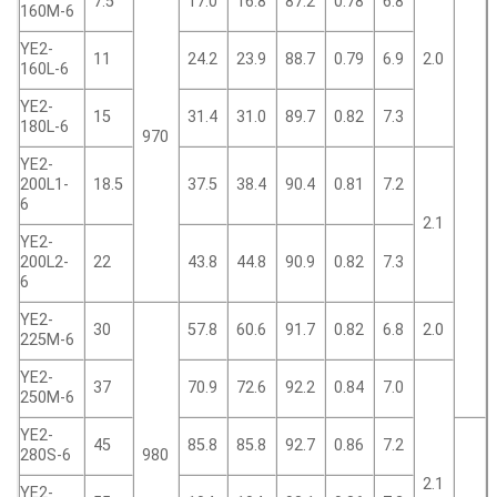
7.5
17.0
16.8
87.2
0.78
6.8
160M-6
YE2-
11
24.2
23.9
88.7
0.79
6.9
2.0
160L-6
YE2-
15
31.4
31.0
89.7
0.82
7.3
180L-6
970
YE2-
200L1-
18.5
37.5
38.4
90.4
0.81
7.2
6
2.1
YE2-
200L2-
22
43.8
44.8
90.9
0.82
7.3
6
YE2-
30
57.8
60.6
91.7
0.82
6.8
2.0
225M-6
YE2-
37
70.9
72.6
92.2
0.84
7.0
250M-6
YE2-
45
85.8
85.8
92.7
0.86
7.2
280S-6
980
2.1
YE2-