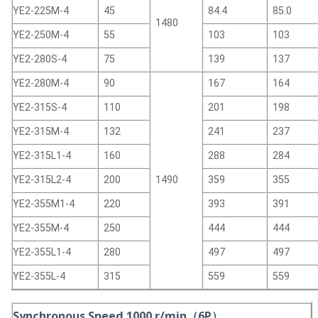
YE2-225M-4
45
84.4
85.0
1480
YE2-250M-4
55
103
103
YE2-280S-4
75
139
137
YE2-280M-4
90
167
164
YE2-315S-4
110
201
198
YE2-315M-4
132
241
237
YE2-315L1-4
160
288
284
YE2-315L2-4
200
1490
359
355
YE2-355M1-4
220
393
391
YE2-355M-4
250
444
444
YE2-355L1-4
280
497
497
YE2-355L-4
315
559
559
Synchronous Speed 1000 r/min（6P）