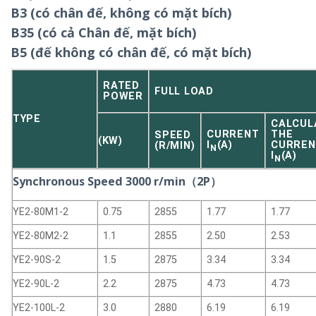
B3 (có chân đế, không có mặt bích)
B35 (có cả Chân đế, mặt bích)
B5 (đế không có chân đế, có mặt bích)
RATED
FULL LOAD
POWER
TYPE
CALCUL
CURRENT
THE
SPEED
(KW)
I
(A)
CURREN
(R/MIN)
N
I
(A)
N
Synchronous Speed 3000 r/min（2P）
YE2-80M1-2
0.75
2855
1.77
1.77
YE2-80M2-2
1.1
2855
2.50
2.53
YE2-90S-2
1.5
2875
3.34
3.34
YE2-90L-2
2.2
2875
4.73
4.73
YE2-100L-2
3.0
2880
6.19
6.19