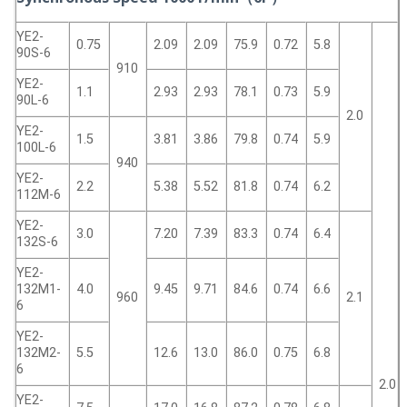
YE2-
0.75
2.09
2.09
75.9
0.72
5.8
90S-6
910
YE2-
1.1
2.93
2.93
78.1
0.73
5.9
90L-6
2.0
YE2-
1.5
3.81
3.86
79.8
0.74
5.9
100L-6
940
YE2-
2.2
5.38
5.52
81.8
0.74
6.2
112M-6
YE2-
3.0
7.20
7.39
83.3
0.74
6.4
132S-6
YE2-
132M1-
4.0
9.45
9.71
84.6
0.74
6.6
960
2.1
6
YE2-
132M2-
5.5
12.6
13.0
86.0
0.75
6.8
6
2.0
YE2-