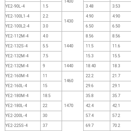
1400
YE2-90L-4
1.5
3.48
3.53
YE2-100L1-4
2.2
4.90
4.90
1430
YE2-100L2-4
3.0
6.50
6.50
YE2-112M-4
4.0
8.56
8.56
YE2-132S-4
5.5
1440
11.5
11.6
YE2-132M-4
7.5
15.3
15.5
YE2-132M-4
9
1440
18.40
18.3
YE2-160M-4
11
22.2
21.7
1460
YE2-160L-4
15
29.6
29.1
YE2-180M-4
18.5
35.8
35.7
YE2-180L-4
22
1470
42.4
42.1
YE2-200L-4
30
57.4
57.2
YE2-225S-4
37
69.7
70.2