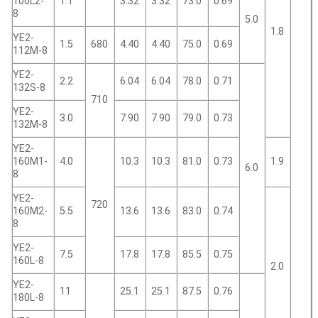
100L2-
1.1
3.32
3.32
73.0
0.69
8
5.0
1.8
YE2-
1.5
680
4.40
4.40
75.0
0.69
112M-8
YE2-
2.2
6.04
6.04
78.0
0.71
132S-8
710
YE2-
3.0
7.90
7.90
79.0
0.73
132M-8
YE2-
160M1-
4.0
10.3
10.3
81.0
0.73
1.9
6.0
8
YE2-
720
160M2-
5.5
13.6
13.6
83.0
0.74
8
YE2-
7.5
17.8
17.8
85.5
0.75
160L-8
2.0
YE2-
11
25.1
25.1
87.5
0.76
180L-8