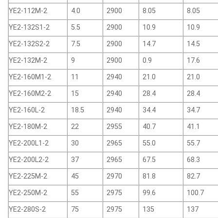
YE2-112M-2
4.0
2900
8.05
8.05
YE2-132S1-2
5.5
2900
10.9
10.9
YE2-132S2-2
7.5
2900
14.7
14.5
YE2-132M-2
9
2900
0.9
17.6
YE2-160M1-2
11
2940
21.0
21.0
YE2-160M2-2
15
2940
28.4
28.4
YE2-160L-2
18.5
2940
34.4
34.7
YE2-180M-2
22
2955
40.7
41.1
YE2-200L1-2
30
2965
55.0
55.7
YE2-200L2-2
37
2965
67.5
68.3
YE2-225M-2
45
2970
81.8
82.7
YE2-250M-2
55
2975
99.6
100.7
YE2-280S-2
75
2975
135
137