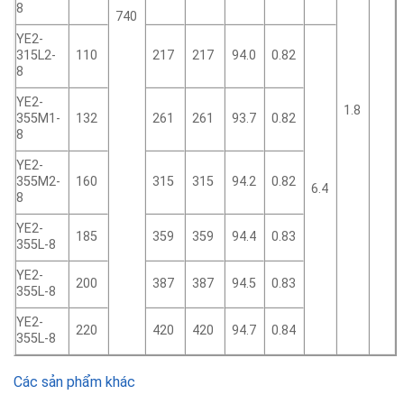
8
740
YE2-
315L2-
110
217
217
94.0
0.82
8
YE2-
1.8
355M1-
132
261
261
93.7
0.82
8
YE2-
355M2-
160
315
315
94.2
0.82
6.4
8
YE2-
185
359
359
94.4
0.83
355L-8
YE2-
200
387
387
94.5
0.83
355L-8
YE2-
220
420
420
94.7
0.84
355L-8
Các sản phẩm khác