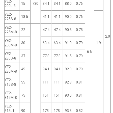
YE2-
15
730
34.1
34.1
88.0
0.76
200L-8
YE2-
18.5
41.1
41.1
90.0
0.76
225S-8
YE2-
22
47.4
47.4
90.5
0.78
225M-8
2.0
YE2-
30
63.4
63.4
91.0
0.79
1.9
250M-8
6.6
YE2-
37
77.8
77.8
91.5
0.79
280S-8
YE2-
45
94.1
94.1
92.0
0.79
280M-8
YE2-
55
111
111
92.8
0.81
315S-8
YE2-
75
151
151
93.0
0.81
315M-8
YE2-
315L1-
90
178
178
93.8
0.82