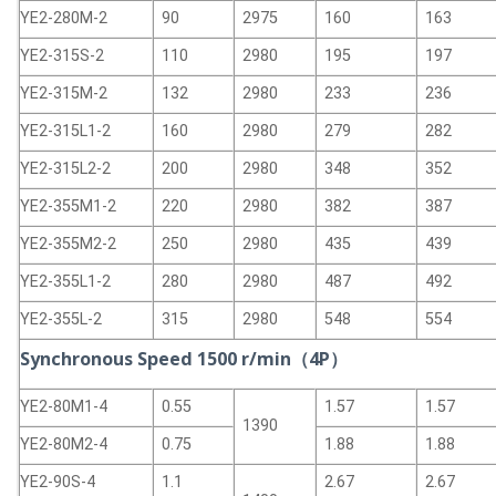
YE2-280M-2
90
2975
160
163
YE2-315S-2
110
2980
195
197
YE2-315M-2
132
2980
233
236
YE2-315L1-2
160
2980
279
282
YE2-315L2-2
200
2980
348
352
YE2-355M1-2
220
2980
382
387
YE2-355M2-2
250
2980
435
439
YE2-355L1-2
280
2980
487
492
YE2-355L-2
315
2980
548
554
Synchronous Speed 1500 r/min（4P）
YE2-80M1-4
0.55
1.57
1.57
1390
YE2-80M2-4
0.75
1.88
1.88
YE2-90S-4
1.1
2.67
2.67