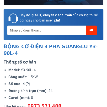
Hãy để lại
SĐT, chuyên viên tư vấn
của chúng tôi sẽ
gọi ngay cho bạn
miễn phí!
ĐỘNG CƠ ĐIỆN 3 PHA GUANGLU Y3-
90L-4
Thông số cơ bản
Model
:
Y3-90L-4
Công suất:
1.5KW
Số cực
-4 (P)
Đường kính trục (mm):
24
Cavet (mm):
8
0973.571.488
Liên hệ ngay: