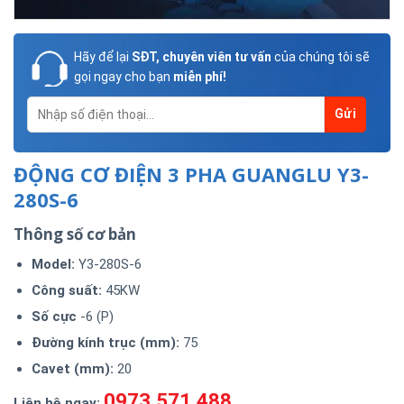
Hãy để lại
SĐT, chuyên viên tư vấn
của chúng tôi sẽ
gọi ngay cho bạn
miễn phí!
ĐỘNG CƠ ĐIỆN 3 PHA GUANGLU Y3-
280S-6
Thông số cơ bản
Model
:
Y3-280S-6
Công suất:
45KW
Số cực
-6 (P)
Đường kính trục (mm):
75
Cavet (mm):
20
0973.571.488
Liên hệ ngay: