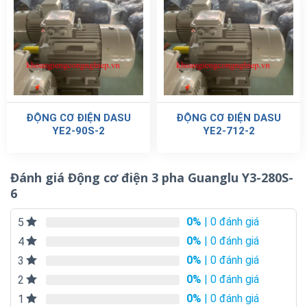
ĐỘNG CƠ ĐIỆN DASU
ĐỘNG CƠ ĐIỆN DASU
YE2-90S-2
YE2-712-2
Đánh giá Động cơ điện 3 pha Guanglu Y3-280S-
6
0%
| 0 đánh giá
5
0%
| 0 đánh giá
4
0%
| 0 đánh giá
3
0%
| 0 đánh giá
2
0%
| 0 đánh giá
1