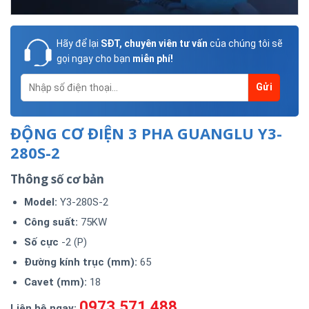
Hãy để lại
SĐT, chuyên viên tư vấn
của chúng tôi sẽ
gọi ngay cho bạn
miễn phí!
ĐỘNG CƠ ĐIỆN 3 PHA GUANGLU Y3-
280S-2
Thông số cơ bản
Model
:
Y3-280S-2
Công suất:
75KW
Số cực
-2 (P)
Đường kính trục (mm):
65
Cavet (mm):
18
0973.571.488
Liên hệ ngay: