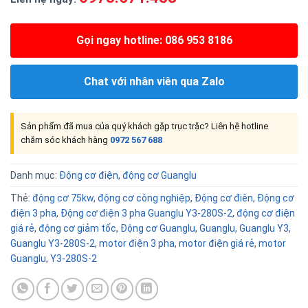
Gọi ngay hotline: 086 953 8186
Chat với nhân viên qua Zalo
Sản phẩm đã mua của quý khách gặp trục trặc? Liên hệ hotline
chăm sóc khách hàng
0972 567 688
Danh mục:
Động cơ điện
,
động cơ Guanglu
Thẻ:
động cơ 75kw
,
động cơ công nghiệp
,
Động cơ điên
,
Động cơ
điện 3 pha
,
Động cơ điện 3 pha Guanglu Y3-280S-2
,
động cơ điện
giá rẻ
,
động cơ giảm tốc
,
Động cơ Guanglu
,
Guanglu
,
Guanglu Y3
,
Guanglu Y3-280S-2
,
motor điện 3 pha
,
motor điện giá rẻ
,
motor
Guanglu
,
Y3-280S-2