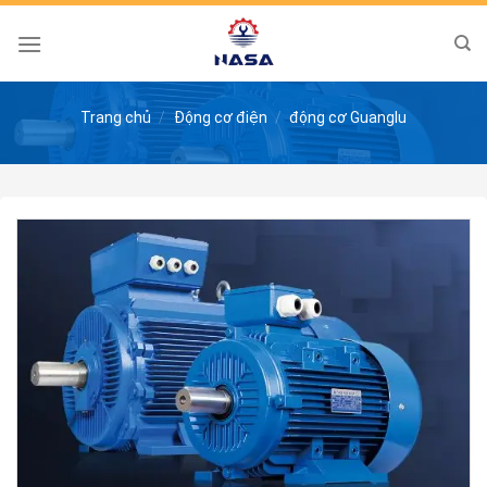
Skip
to
content
Trang chủ
/
Động cơ điện
/
động cơ Guanglu