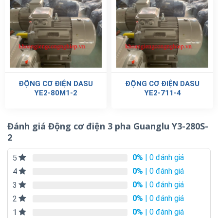
ĐỘNG CƠ ĐIỆN DASU
ĐỘNG CƠ ĐIỆN DASU
YE2-80M1-2
YE2-711-4
Đánh giá Động cơ điện 3 pha Guanglu Y3-280S-
2
0%
| 0 đánh giá
5
0%
| 0 đánh giá
4
0%
| 0 đánh giá
3
0%
| 0 đánh giá
2
0%
| 0 đánh giá
1