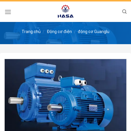
Skip
to
content
Trang chủ
/
Động cơ điện
/
động cơ Guanglu