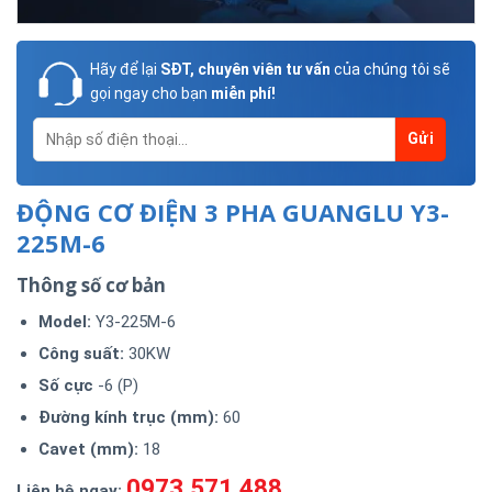
Hãy để lại
SĐT, chuyên viên tư vấn
của chúng tôi sẽ
gọi ngay cho bạn
miễn phí!
ĐỘNG CƠ ĐIỆN 3 PHA GUANGLU Y3-
225M-6
Thông số cơ bản
Model
:
Y3-225M-6
Công suất:
30KW
Số cực
-6 (P)
Đường kính trục (mm):
60
Cavet (mm):
18
0973.571.488
Liên hệ ngay: