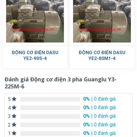
ĐỘNG CƠ ĐIỆN DASU
ĐỘNG CƠ ĐIỆN DASU
YE2-90S-4
YE2-80M1-4
Đánh giá Động cơ điện 3 pha Guanglu Y3-
225M-6
0%
| 0 đánh giá
5
0%
| 0 đánh giá
4
0%
| 0 đánh giá
3
0%
| 0 đánh giá
2
0%
| 0 đánh giá
1