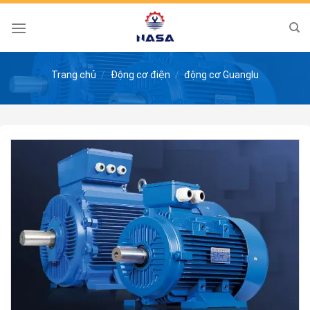
Skip
to
content
Trang chủ
/
Động cơ điện
/
động cơ Guanglu