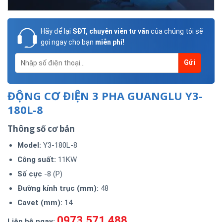
Hãy để lại
SĐT, chuyên viên tư vấn
của chúng tôi sẽ
gọi ngay cho bạn
miễn phí!
ĐỘNG CƠ ĐIỆN 3 PHA GUANGLU Y3-
180L-8
Thông số cơ bản
Model
:
Y3-180L-8
Công suất:
11KW
Số cực
-8 (P)
Đường kính trục (mm):
48
Cavet (mm):
14
0973.571.488
Liên hệ ngay: