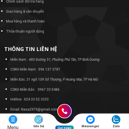
Chính sách đổi trả hàng
Giao hàng & vận chuyển
Mua hàng và thanh toán
Thỏa thuận người dùng
THÔNG TIN LIÊN HỆ
Miền Nam:
480 Đường 51, Phường Phú Tân, TP Bình Dương
CSKH Miền Nam: 096 137 3787
Miền Bắc:
31 ngõ 109 Sở Thượng, P Hoàng Mai, TP Hà Nội
CSKH Miền Bắc: 0967 33 5486
Hotline: 024 33 52 3333
Email: Nasa2979@gmail.com
liên hệ
Messenger
Zalo
Menu
Gọi ngay