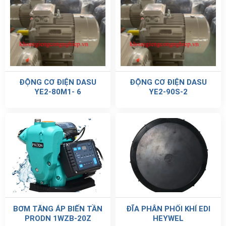
ĐỘNG CƠ ĐIỆN DASU
ĐỘNG CƠ ĐIỆN DASU
YE2-80M1- 6
YE2-90S-2
BƠM TĂNG ÁP BIẾN TẦN
ĐĨA PHÂN PHỐI KHÍ EDI
PRODN 1WZB-20Z
HEYWEL