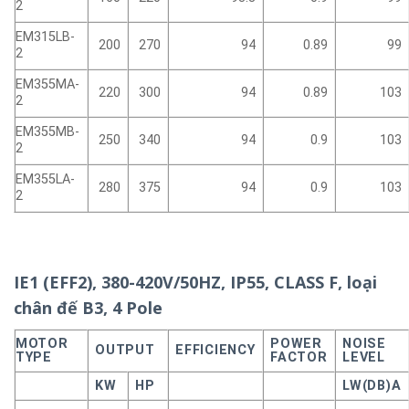
2
EM315LB-
200
270
94
0.89
99
2
EM355MA-
220
300
94
0.89
103
2
EM355MB-
250
340
94
0.9
103
2
EM355LA-
280
375
94
0.9
103
2
IE1 (EFF2), 380-420V/50HZ, IP55, CLASS F, loại
chân đế B3, 4 Pole
MOTOR
POWER
NOISE
OUTPUT
EFFICIENCY
TYPE
FACTOR
LEVEL
KW
HP
LW(DB)A