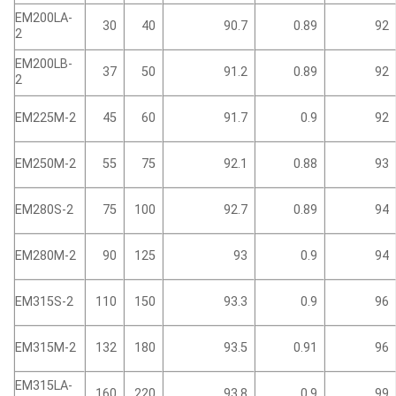
EM200LA-
30
40
90.7
0.89
92
2
EM200LB-
37
50
91.2
0.89
92
2
EM225M-2
45
60
91.7
0.9
92
EM250M-2
55
75
92.1
0.88
93
EM280S-2
75
100
92.7
0.89
94
EM280M-2
90
125
93
0.9
94
EM315S-2
110
150
93.3
0.9
96
EM315M-2
132
180
93.5
0.91
96
EM315LA-
160
220
93.8
0.9
99