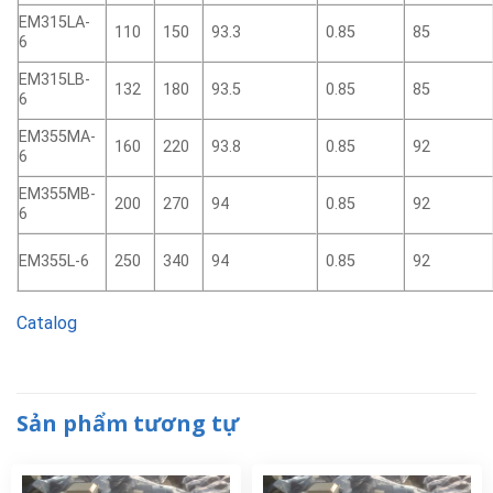
EM315LA-
110
150
93.3
0.85
85
6
EM315LB-
132
180
93.5
0.85
85
6
EM355MA-
160
220
93.8
0.85
92
6
EM355MB-
200
270
94
0.85
92
6
EM355L-6
250
340
94
0.85
92
Catalog
Sản phẩm tương tự