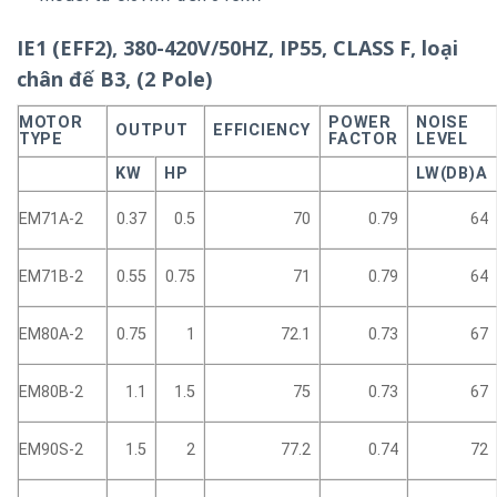
IE1 (EFF2), 380-420V/50HZ, IP55, CLASS F, loại
chân đế B3, (2 Pole)
MOTOR
POWER
NOISE
OUTPUT
EFFICIENCY
TYPE
FACTOR
LEVEL
KW
HP
LW(DB)A
EM71A-2
0.37
0.5
70
0.79
64
EM71B-2
0.55
0.75
71
0.79
64
EM80A-2
0.75
1
72.1
0.73
67
EM80B-2
1.1
1.5
75
0.73
67
EM90S-2
1.5
2
77.2
0.74
72