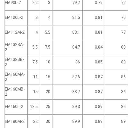
EM90L-2
2.2
3
79.7
0.79
72
EM100L-2
3
4
81.5
0.81
76
EM112M-2
4
5.5
83.1
0.81
77
EM132SA-
5.5
7.5
84.7
0.84
80
2
EM132SB-
7.5
10
86
0.85
80
2
EM160MA-
11
15
87.6
0.87
86
2
EM160MB-
15
20
88.7
0.87
86
2
EM160L-2
18.5
25
89.3
0.89
86
EM180M-2
22
30
89.9
0.89
89