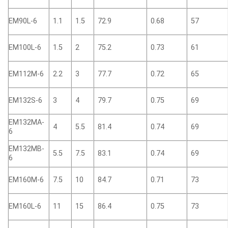
EM90L-6
1.1
1.5
72.9
0.68
57
EM100L-6
1.5
2
75.2
0.73
61
EM112M-6
2.2
3
77.7
0.72
65
EM132S-6
3
4
79.7
0.75
69
EM132MA-
4
5.5
81.4
0.74
69
6
EM132MB-
5.5
7.5
83.1
0.74
69
6
EM160M-6
7.5
10
84.7
0.71
73
EM160L-6
11
15
86.4
0.75
73