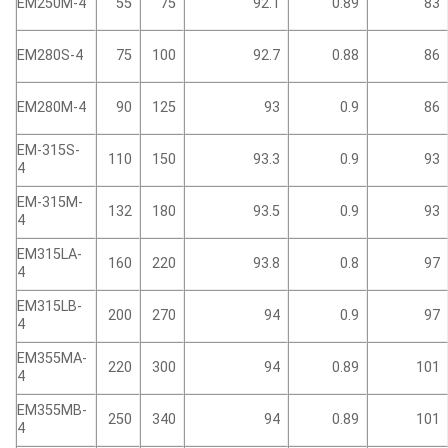
EM250M-4
55
75
92.1
0.89
83
EM280S-4
75
100
92.7
0.88
86
EM280M-4
90
125
93
0.9
86
EM-315S-
110
150
93.3
0.9
93
4
EM-315M-
132
180
93.5
0.9
93
4
EM315LA-
160
220
93.8
0.8
97
4
EM315LB-
200
270
94
0.9
97
4
EM355MA-
220
300
94
0.89
101
4
EM355MB-
250
340
94
0.89
101
4