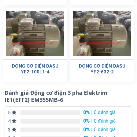
ĐỘNG CƠ ĐIỆN DASU
ĐỘNG CƠ ĐIỆN DASU
YE2-100L1-4
YE2-632-2
Đánh giá Động cơ điện 3 pha Elektrim
IE1(EFF2) EM355MB-6
0%
| 0 đánh giá
5
0%
| 0 đánh giá
4
0%
| 0 đánh giá
3