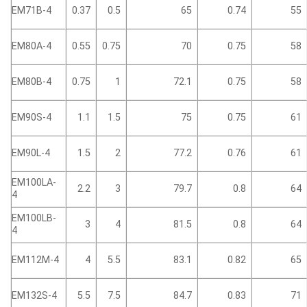
EM71B-4
0.37
0.5
65
0.74
55
EM80A-4
0.55
0.75
70
0.75
58
EM80B-4
0.75
1
72.1
0.75
58
EM90S-4
1.1
1.5
75
0.75
61
EM90L-4
1.5
2
77.2
0.76
61
EM100LA-
2.2
3
79.7
0.8
64
4
EM100LB-
3
4
81.5
0.8
64
4
EM112M-4
4
5.5
83.1
0.82
65
EM132S-4
5.5
7.5
84.7
0.83
71