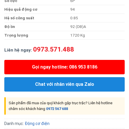
Số
cực
6P
Hiệ
u
qu
ả
độn
g
cơ
94
H
ệ
s
ố
côn
g
suất
0.85
Đ
ộ
ồn
92 (DB)A
Trọn
g
lượng
1720 Kg
0973.571.488
Liên hệ ngay:
Gọi ngay hotline: 086 953 8186
Chat với nhân viên qua Zalo
Sản phẩm đã mua của quý khách gặp trục trặc? Liên hệ hotline
chăm sóc khách hàng
0972 567 688
Danh mục:
Động cơ điện