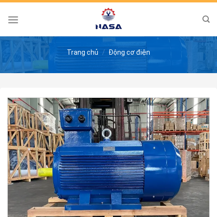
Skip
to
content
Trang chủ
/
Động cơ điện