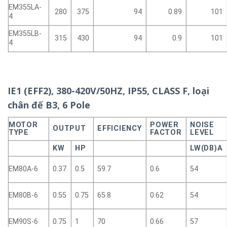
EM355LA-
280
375
94
0.89
101
4
EM355LB-
315
430
94
0.9
101
4
IE1 (EFF2), 380-420V/50HZ, IP55, CLASS F, loại
chân đế B3, 6 Pole
MOTOR
POWER
NOISE
OUTPUT
EFFICIENCY
TYPE
FACTOR
LEVEL
KW
HP
LW(DB)A
EM80A-6
0.37
0.5
59.7
0.6
54
EM80B-6
0.55
0.75
65.8
0.62
54
EM90S-6
0.75
1
70
0.66
57